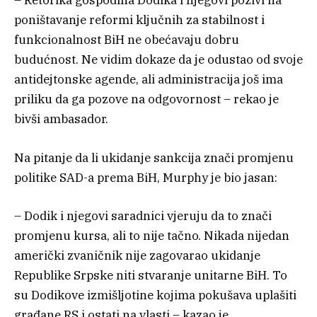
– Retorika gospodina Dodika i njegovi pozivi na
poništavanje reformi ključnih za stabilnost i
funkcionalnost BiH ne obećavaju dobru
budućnost. Ne vidim dokaze da je odustao od svoje
antidejtonske agende, ali administracija još ima
priliku da ga pozove na odgovornost – rekao je
bivši ambasador.
Na pitanje da li ukidanje sankcija znači promjenu
politike SAD-a prema BiH, Murphy je bio jasan:
– Dodik i njegovi saradnici vjeruju da to znači
promjenu kursa, ali to nije tačno. Nikada nijedan
američki zvaničnik nije zagovarao ukidanje
Republike Srpske niti stvaranje unitarne BiH. To
su Dodikove izmišljotine kojima pokušava uplašiti
građane RS i ostati na vlasti – kazao je.