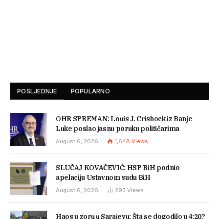
POSLJEDNJE
POPULARNO
OHR SPREMAN: Louis J. Crishock iz Banje
Luke poslao jasnu poruku političarima
August 6, 2026
1,648
Views
SLUČAJ KOVAČEVIĆ: HSP BiH podnio
apelaciju Ustavnom sudu BiH
August 6, 2026
293
Views
Haos u zoru u Sarajevu: Šta se dogodilo u 4:20?