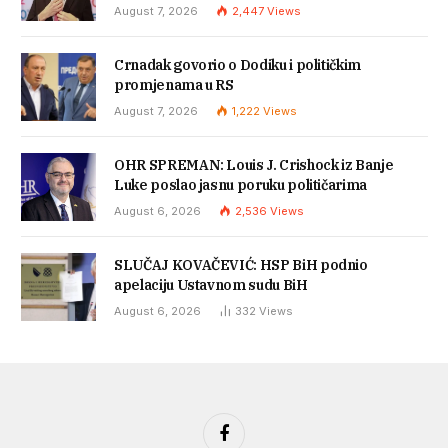
August 7, 2026
2,447
Views
Crnadak govorio o Dodiku i političkim
promjenama u RS
August 7, 2026
1,222
Views
OHR SPREMAN: Louis J. Crishock iz Banje
Luke poslao jasnu poruku političarima
August 6, 2026
2,536
Views
SLUČAJ KOVAČEVIĆ: HSP BiH podnio
apelaciju Ustavnom sudu BiH
August 6, 2026
332
Views
Facebook