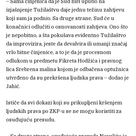
– Sama činjenica da je Sud BiH uputio na
izjašnjenje Tužilaštvu daje jednu težinu zahtjevu
koji sam ja podnio. Sa druge strane, Sud će u
konačnici odlučiti o osnovanosti zahtjeva. Ono što
je nepobitno, a šta pokušava evidentno Tužilaštvo
da improvizira, jeste da devalvira ili umanji značaj
vrlo bitne činjenice, a to je da je procesnom
odlukom u predmetu Fikreta Hodžića i pravnog
lica Srebrena malina kojom je odbačena optužnica
utvrđeno da su prekršena ljudska prava – dodao je
Jahić.
Ističe da svi dokazi koji su prikupljeni kršenjem
ljudskih prava po ZKP-u se ne mogu koristiti za
osuđujuću presudu.
– Sa druge strane, osuđujuća presuda Novaliću je