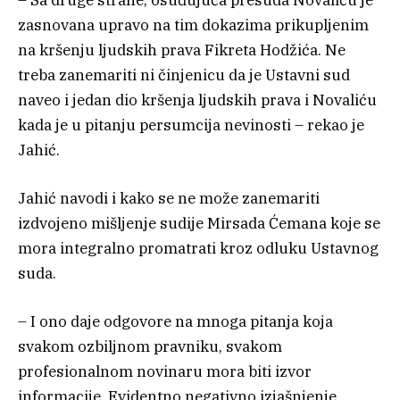
zasnovana upravo na tim dokazima prikupljenim
na kršenju ljudskih prava Fikreta Hodžića. Ne
treba zanemariti ni činjenicu da je Ustavni sud
naveo i jedan dio kršenja ljudskih prava i Novaliću
kada je u pitanju persumcija nevinosti – rekao je
Jahić.
Jahić navodi i kako se ne može zanemariti
izdvojeno mišljenje sudije Mirsada Ćemana koje se
mora integralno promatrati kroz odluku Ustavnog
suda.
– I ono daje odgovore na mnoga pitanja koja
svakom ozbiljnom pravniku, svakom
profesionalnom novinaru mora biti izvor
informacije. Evidentno negativno izjašnjenje