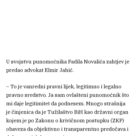
U svojstvu punomoćnika Fadila Novalića zahtjev je
predao advokat Elmir Jahić.
– To je vanredni pravni lijek, legitimno i legalno
pravno sredstvo. Ja sam ovlašteni punomoćnik što
mi daje legitimitet da podnesem. Mnogo strašnija
je činjenica da je Tužilaštvo BiH kao državni organ
kojem je po Zakonu o krivičnom postupku (ZKP)
obaveza da objektivno i transparentno predočava i