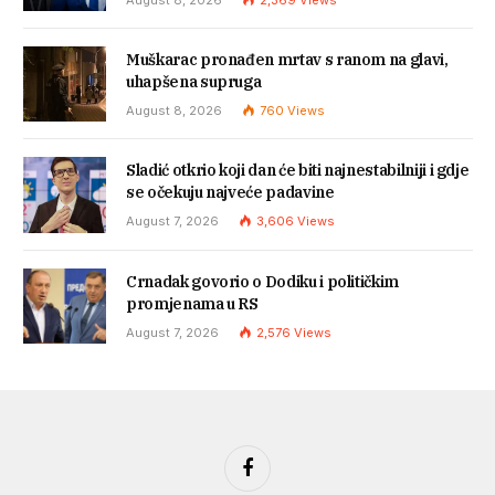
August 8, 2026
2,369
Views
Muškarac pronađen mrtav s ranom na glavi,
uhapšena supruga
August 8, 2026
760
Views
Sladić otkrio koji dan će biti najnestabilniji i gdje
se očekuju najveće padavine
August 7, 2026
3,606
Views
Crnadak govorio o Dodiku i političkim
promjenama u RS
August 7, 2026
2,576
Views
Facebook