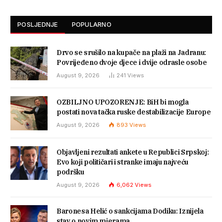
POSLJEDNJE
POPULARNO
Drvo se srušilo na kupače na plaži na Jadranu:
Povrijeđeno dvoje djece i dvije odrasle osobe
August 9, 2026
241
Views
OZBILJNO UPOZORENJE: BiH bi mogla
postati nova tačka ruske destabilizacije Europe
August 9, 2026
893
Views
Objavljeni rezultati ankete u Republici Srpskoj:
Evo koji političari i stranke imaju najveću
podršku
August 9, 2026
6,062
Views
Baronesa Helić o sankcijama Dodiku: Iznijela
stav o novim mjerama