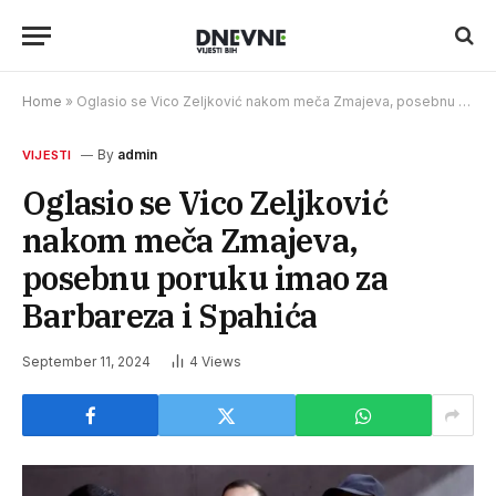
Home
»
Oglasio se Vico Zeljković nakom meča Zmajeva, posebnu poruku imao za Barbareza i Spahića
By
admin
VIJESTI
Oglasio se Vico Zeljković
nakom meča Zmajeva,
posebnu poruku imao za
Barbareza i Spahića
September 11, 2024
4
Views