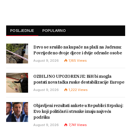
POSLJEDNJE
POPULARNO
Drvo se srušilo na kupače na plaži na Jadranu:
Povrijeđeno dvoje djece i dvije odrasle osobe
August 9, 2026
1,165
Views
OZBILJNO UPOZORENJE: BiH bi mogla
postati nova tačka ruske destabilizacije Europe
August 9, 2026
1,222
Views
Objavljeni rezultati ankete u Republici Srpskoj:
Evo koji političari i stranke imaju najveću
podršku
August 9, 2026
7,741
Views