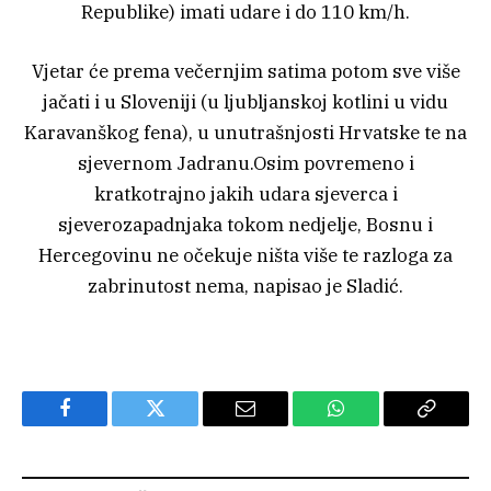
Republike) imati udare i do 110 km/h.
Vjetar će prema večernjim satima potom sve više
jačati i u Sloveniji (u ljubljanskoj kotlini u vidu
Karavanškog fena), u unutrašnjosti Hrvatske te na
sjevernom Jadranu.Osim povremeno i
kratkotrajno jakih udara sjeverca i
sjeverozapadnjaka tokom nedjelje, Bosnu i
Hercegovinu ne očekuje ništa više te razloga za
zabrinutost nema, napisao je Sladić.
Facebook
Twitter
Email
WhatsApp
Copy
Link