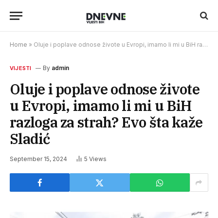
Home
»
Oluje i poplave odnose živote u Evropi, imamo li mi u BiH razloga za strah? Evo šta kaže Sladić
By
admin
VIJESTI
Oluje i poplave odnose živote
u Evropi, imamo li mi u BiH
razloga za strah? Evo šta kaže
Sladić
September 15, 2024
5
Views