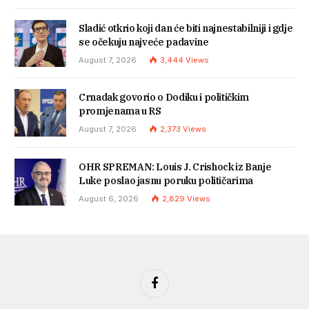
Sladić otkrio koji dan će biti najnestabilniji i gdje
se očekuju najveće padavine
August 7, 2026
3,444
Views
Crnadak govorio o Dodiku i političkim
promjenama u RS
August 7, 2026
2,373
Views
OHR SPREMAN: Louis J. Crishock iz Banje
Luke poslao jasnu poruku političarima
August 6, 2026
2,829
Views
Facebook