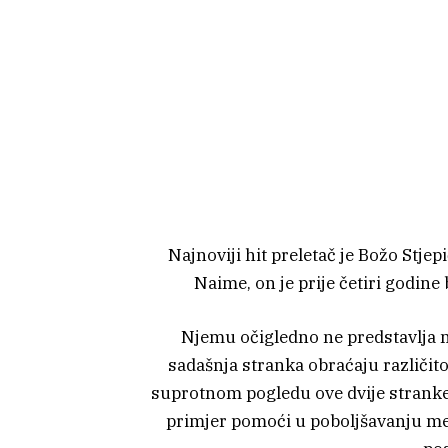
Najnoviji hit preletač je Božo Stje
Naime, on je prije četiri godine b
Njemu očigledno ne predstavlja n
sadašnja stranka obraćaju različit
suprotnom pogledu ove dvije stranke 
primjer pomoći u poboljšavanju m