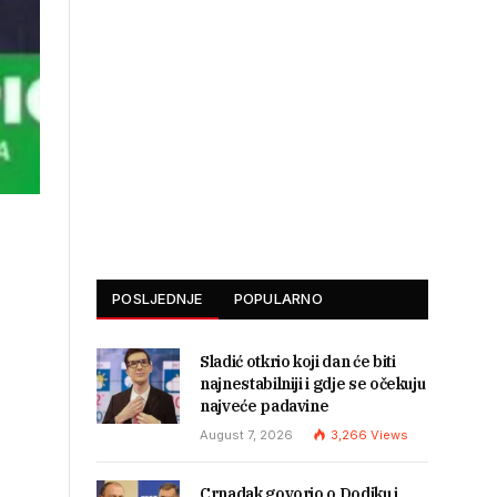
POSLJEDNJE
POPULARNO
Sladić otkrio koji dan će biti
najnestabilniji i gdje se očekuju
najveće padavine
August 7, 2026
3,266
Views
Crnadak govorio o Dodiku i