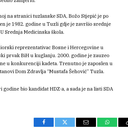
ebno zamjeriti.
noj na stranici tuzlanske SDA, Božo Stjepić je po
n je 1982. godine u Tuzli gdje je završio srednje
U Srednja Medicinska škola.
uniorski reprezentativac Bosne i Hercegovine u
ski prvak BiH u kuglanju. 2000. godine je zauzeo
ne u konkurenciji kadeta. Trenutno je zaposlen u
tanovi Dom Zdravlja “Mustafa Šehović” Tuzla.
Facebook
Twitter
Email
WhatsAp