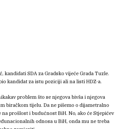
pić, kandidati SDA za Gradsko vijeće Grada Tuzle.
io kandidat za istu poziciji ali na listi HDZ-a.
ikakav problem što se njegova bivša i njegova
om biračkom tijelu. Da ne pišemo o dijametralno
na prošlost i budućnost BiH. No, ako će Stjepićev
eđunacionalnih odnosa u BiH, onda mu ne treba