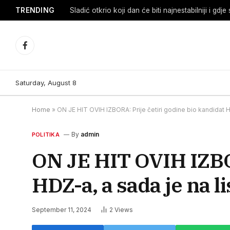
TRENDING
Facebook
Saturday, August 8
Home
»
ON JE HIT OVIH IZBORA: Prije četiri godine bio kandidat H
By
admin
POLITIKA
ON JE HIT OVIH IZBOR
HDZ-a, a sada je na l
September 11, 2024
2
Views