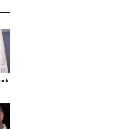
Link
hock