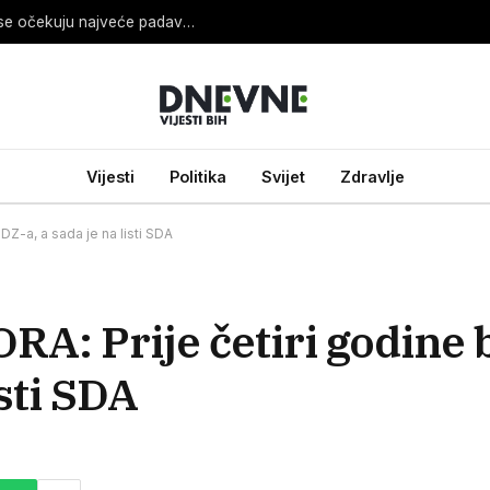
Sladić otkrio koji dan će biti najnestabilniji i gdje se očekuju najveće padavine
Vijesti
Politika
Svijet
Zdravlje
DZ-a, a sada je na listi SDA
A: Prije četiri godine 
isti SDA