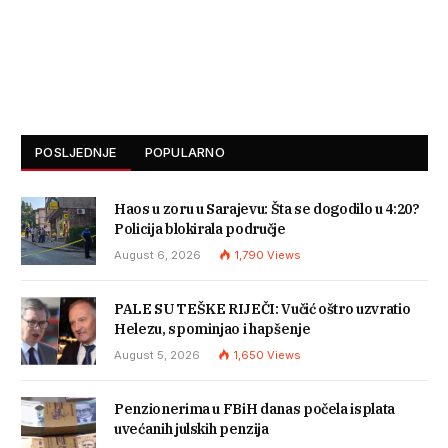
POSLJEDNJE
POPULARNO
Haos u zoru u Sarajevu: Šta se dogodilo u 4:20?
Policija blokirala područje
August 6, 2026
1,790
Views
PALE SU TEŠKE RIJEČI: Vučić oštro uzvratio
Helezu, spominjao i hapšenje
August 5, 2026
1,650
Views
Penzionerima u FBiH danas počela isplata
uvećanih julskih penzija