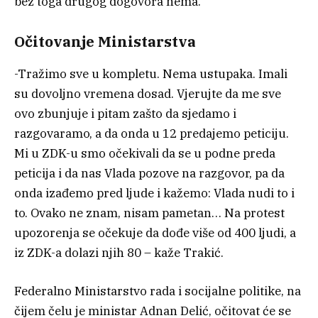
bez toga drugog dogovora nema.
Očitovanje Ministarstva
-Tražimo sve u kompletu. Nema ustupaka. Imali
su dovoljno vremena dosad. Vjerujte da me sve
ovo zbunjuje i pitam zašto da sjedamo i
razgovaramo, a da onda u 12 predajemo peticiju.
Mi u ZDK-u smo očekivali da se u podne preda
peticija i da nas Vlada pozove na razgovor, pa da
onda izađemo pred ljude i kažemo: Vlada nudi to i
to. Ovako ne znam, nisam pametan… Na protest
upozorenja se očekuje da dođe više od 400 ljudi, a
iz ZDK-a dolazi njih 80 – kaže Trakić.
Federalno Ministarstvo rada i socijalne politike, na
čijem čelu je ministar Adnan Delić, očitovat će se