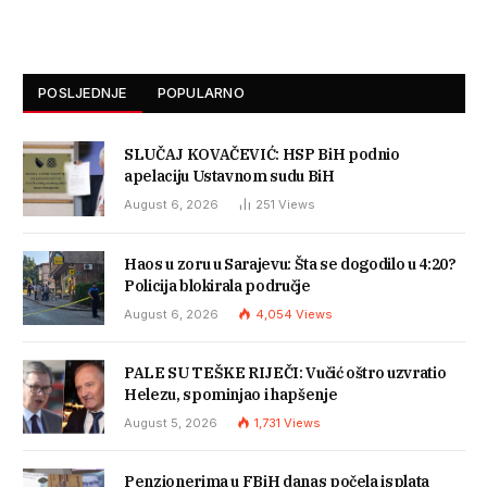
POSLJEDNJE
POPULARNO
SLUČAJ KOVAČEVIĆ: HSP BiH podnio
apelaciju Ustavnom sudu BiH
August 6, 2026
251
Views
Haos u zoru u Sarajevu: Šta se dogodilo u 4:20?
Policija blokirala područje
August 6, 2026
4,054
Views
PALE SU TEŠKE RIJEČI: Vučić oštro uzvratio
Helezu, spominjao i hapšenje
August 5, 2026
1,731
Views
Penzionerima u FBiH danas počela isplata