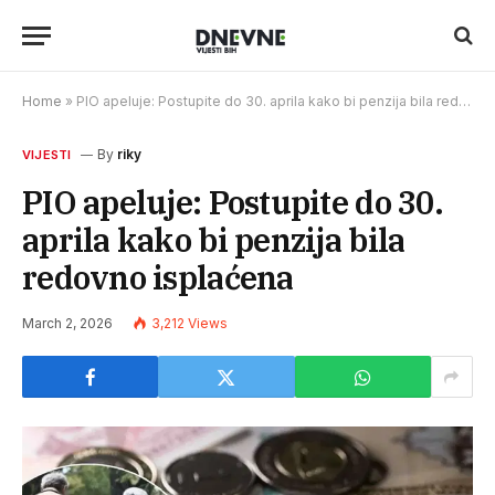
Home
»
PIO apeluje: Postupite do 30. aprila kako bi penzija bila redovno isplaćena
By
riky
VIJESTI
PIO apeluje: Postupite do 30.
aprila kako bi penzija bila
redovno isplaćena
March 2, 2026
3,212
Views