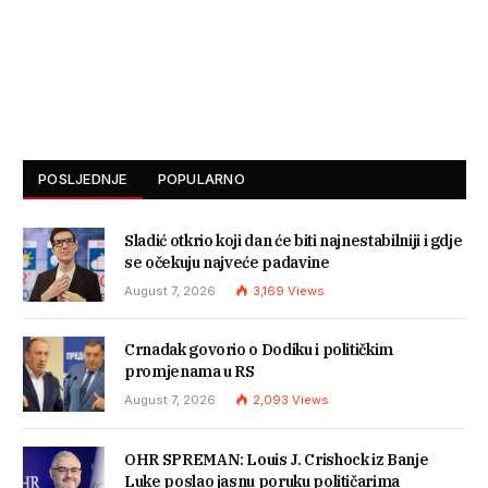
POSLJEDNJE
POPULARNO
Sladić otkrio koji dan će biti najnestabilniji i gdje
se očekuju najveće padavine
August 7, 2026
3,169
Views
Crnadak govorio o Dodiku i političkim
promjenama u RS
August 7, 2026
2,093
Views
OHR SPREMAN: Louis J. Crishock iz Banje
Luke poslao jasnu poruku političarima