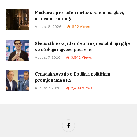
Muškarac pronađen mrtav s ranom na glavi,
uhapšena supruga
August 8, 2026
692
Views
Sladić otkrio koji dan će biti najnestabilniji i gdje
se očekuju najveće padavine
August 7, 2026
3,542
Views
Crnadak govorio o Dodiku i političkim
promjenama u RS
August 7, 2026
2,493
Views
Facebook