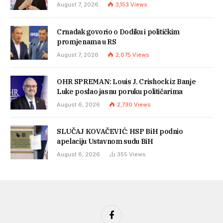
August 7, 2026
3,153
Views
Crnadak govorio o Dodiku i političkim
promjenama u RS
August 7, 2026
2,075
Views
OHR SPREMAN: Louis J. Crishock iz Banje
Luke poslao jasnu poruku političarima
August 6, 2026
2,730
Views
SLUČAJ KOVAČEVIĆ: HSP BiH podnio
apelaciju Ustavnom sudu BiH
August 6, 2026
355
Views
Facebook