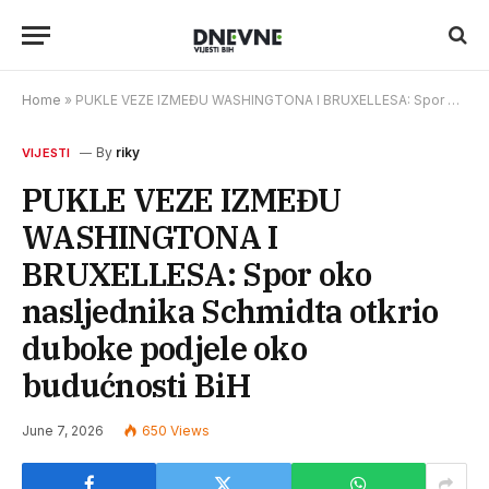
Home
»
PUKLE VEZE IZMEĐU WASHINGTONA I BRUXELLESA: Spor oko nasljednika Schmidta otkrio duboke podjele oko budućnosti BiH
By
riky
VIJESTI
PUKLE VEZE IZMEĐU
WASHINGTONA I
BRUXELLESA: Spor oko
nasljednika Schmidta otkrio
duboke podjele oko
budućnosti BiH
June 7, 2026
650
Views