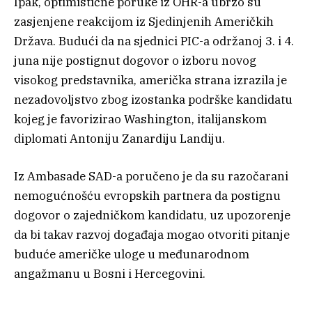
Ipak, optimistične poruke iz OHR-a ubrzo su
zasjenjene reakcijom iz Sjedinjenih Američkih
Država. Budući da na sjednici PIC-a održanoj 3. i 4.
juna nije postignut dogovor o izboru novog
visokog predstavnika, američka strana izrazila je
nezadovoljstvo zbog izostanka podrške kandidatu
kojeg je favorizirao Washington, italijanskom
diplomati Antoniju Zanardiju Landiju.
Iz Ambasade SAD-a poručeno je da su razočarani
nemogućnošću evropskih partnera da postignu
dogovor o zajedničkom kandidatu, uz upozorenje
da bi takav razvoj događaja mogao otvoriti pitanje
buduće američke uloge u međunarodnom
angažmanu u Bosni i Hercegovini.