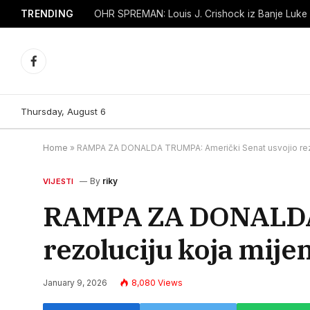
TRENDING
Facebook
Thursday, August 6
Home
»
RAMPA ZA DONALDA TRUMPA: Američki Senat usvojio rezo
By
riky
VIJESTI
RAMPA ZA DONALDA 
rezoluciju koja mijen
January 9, 2026
8,080
Views