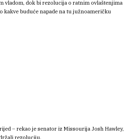
 vladom, dok bi rezolucija o ratnim ovlaštenjima
ilo kakve buduće napade na tu južnoameričku
rijed – rekao je senator iz Missourija Josh Hawley,
ržali rezoluciju.