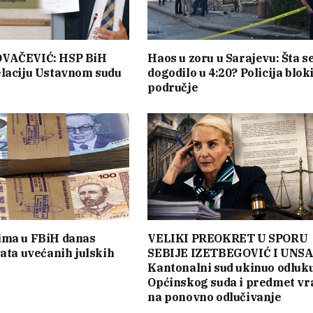
VAČEVIĆ: HSP BiH
Haos u zoru u Sarajevu: Šta s
laciju Ustavnom sudu
dogodilo u 4:20? Policija blok
područje
ima u FBiH danas
VELIKI PREOKRET U SPORU
lata uvećanih julskih
SEBIJE IZETBEGOVIĆ I UNSA
Kantonalni sud ukinuo odluk
Općinskog suda i predmet vr
na ponovno odlučivanje