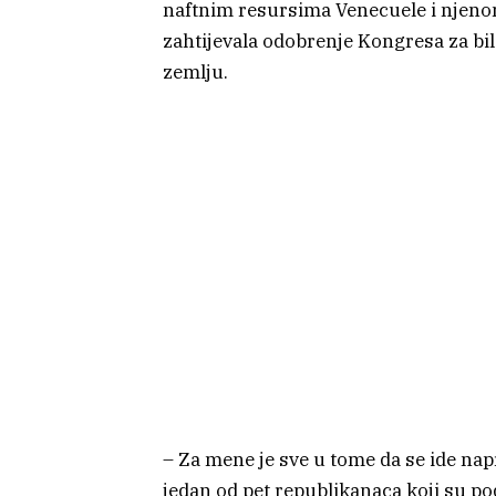
naftnim resursima Venecuele i njenom
zahtijevala odobrenje Kongresa za b
zemlju.
– Za mene je sve u tome da se ide nap
jedan od pet republikanaca koji su pod