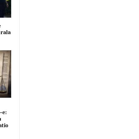
e
irala
-e:
u
atio