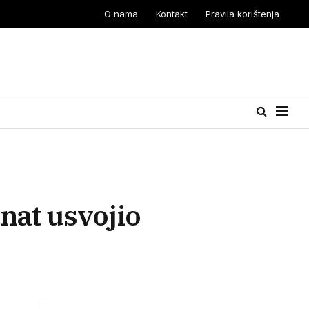
O nama
Kontakt
Pravila korištenja
at usvojio