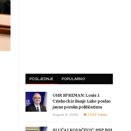
POSLJEDNJE
POPULARNO
OHR SPREMAN: Louis J.
Crishock iz Banje Luke poslao
jasnu poruku političarima
August 6, 2026
1,052
Views
SLUČAJ KOVAČEVIĆ: HSP BiH