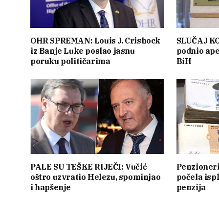
OHR SPREMAN: Louis J. Crishock
SLUČAJ KO
iz Banje Luke poslao jasnu
podnio ape
poruku političarima
BiH
PALE SU TEŠKE RIJEČI: Vučić
Penzioner
oštro uzvratio Helezu, spominjao
počela isp
i hapšenje
penzija