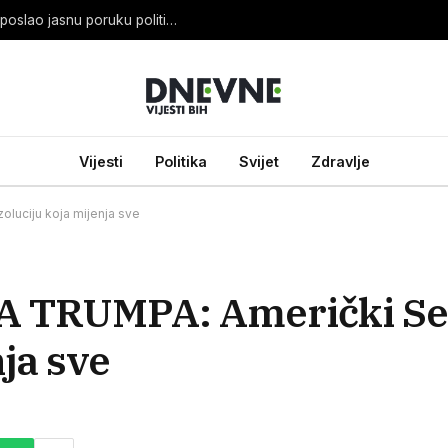
OHR SPREMAN: Louis J. Crishock iz Banje Luke poslao jasnu poruku političarima
Vijesti
Politika
Svijet
Zdravlje
luciju koja mijenja sve
TRUMPA: Američki Sen
ja sve