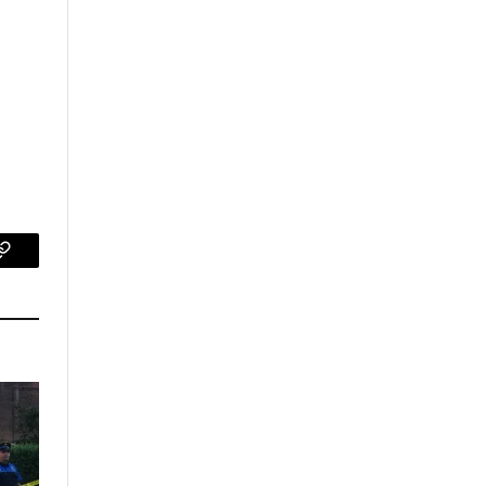
p
Copy
Link