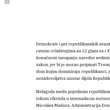
Demokrate i pet republikanskih senato
ratnim ovlaštenjima sa 52 glasa za i 
konačnom usvajanju naredne sedmice.
zakon, jer bi je morao potpisati Tru
dom kojim dominiraju republikanci, 
nezadovoljstva unutar dijela Republi
Nelagoda među pojedinim republikanci
tokom vikenda u iznenadnom noćnom 
Nicolása Madura. Administracija Don