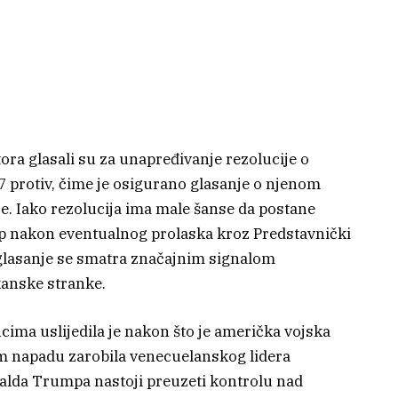
ra glasali su za unapređivanje rezolucije o
47 protiv, čime je osigurano glasanje o njenom
 Iako rezolucija ima male šanse da postane
mp nakon eventualnog prolaska kroz Predstavnički
glasanje se smatra značajnim signalom
kanske stranke.
ma uslijedila je nakon što je američka vojska
napadu zarobila venecuelanskog lidera
alda Trumpa nastoji preuzeti kontrolu nad