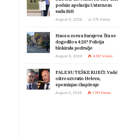
podnio apelaciju Ustavnom
sudu BiH
August 6, 2026
275
Views
Haos u zoru u Sarajevu: Šta se
dogodilo u 4:20? Policija
blokirala područje
August 6, 2026
4,187
Views
PALE SU TEŠKE RIJEČI: Vučić
oštro uzvratio Helezu,
spominjao i hapšenje
August 5, 2026
1,741
Views