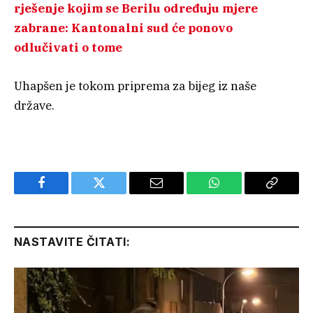
rješenje kojim se Berilu određuju mjere
zabrane: Kantonalni sud će ponovo
odlučivati o tome
Uhapšen je tokom priprema za bijeg iz naše
države.
Facebook
Twitter
Email
WhatsApp
Copy
Link
NASTAVITE ČITATI: