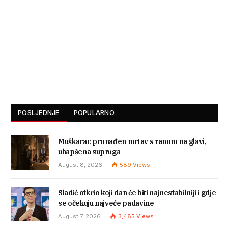
POSLJEDNJE
POPULARNO
Muškarac pronađen mrtav s ranom na glavi,
uhapšena supruga
August 8, 2026
589
Views
Sladić otkrio koji dan će biti najnestabilniji i gdje
se očekuju najveće padavine
August 7, 2026
3,485
Views