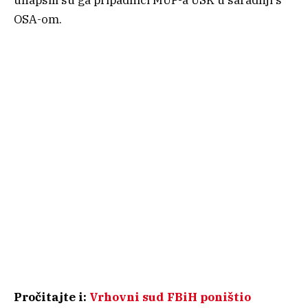
uhapsili su ga pripadnici MUP-a USK u saradnji s
OSA-om.
Pročitajte i:
Vrhovni sud FBiH poništio