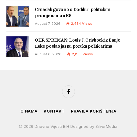
Crnadak govorio o Dodiku i političkim
promjenama u RS
August 7, 2026
2,434
Views
OHR SPREMAN: Louis J. Crishock iz Banje
Luke poslao jasnu poruku političarima
August 6, 2026
2,853
Views
Facebook
O NAMA
KONTAKT
PRAVILA KORIŠTENJA
© 2026 Dnevne Vijesti BiH Designed by SilverMedia.