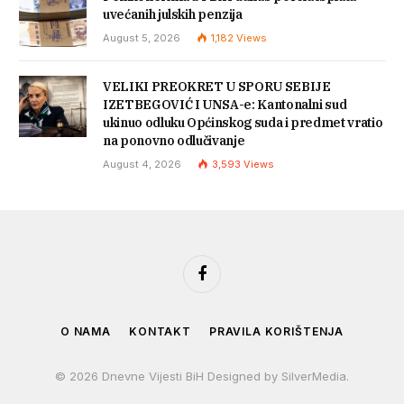
uvećanih julskih penzija
August 5, 2026
1,182
Views
VELIKI PREOKRET U SPORU SEBIJE
IZETBEGOVIĆ I UNSA-e: Kantonalni sud
ukinuo odluku Općinskog suda i predmet vratio
na ponovno odlučivanje
August 4, 2026
3,593
Views
Facebook
O NAMA
KONTAKT
PRAVILA KORIŠTENJA
© 2026 Dnevne Vijesti BiH Designed by SilverMedia.