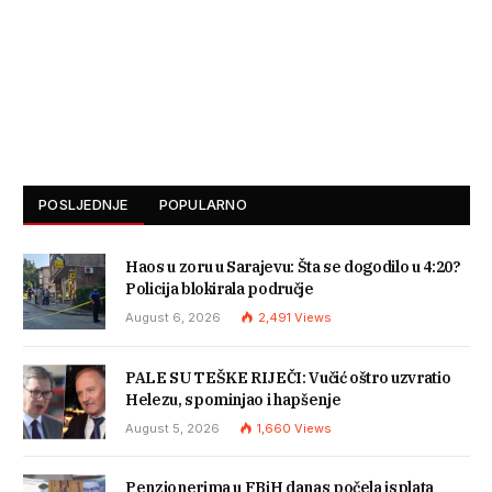
POSLJEDNJE
POPULARNO
Haos u zoru u Sarajevu: Šta se dogodilo u 4:20?
Policija blokirala područje
August 6, 2026
2,491
Views
PALE SU TEŠKE RIJEČI: Vučić oštro uzvratio
Helezu, spominjao i hapšenje
August 5, 2026
1,660
Views
Penzionerima u FBiH danas počela isplata