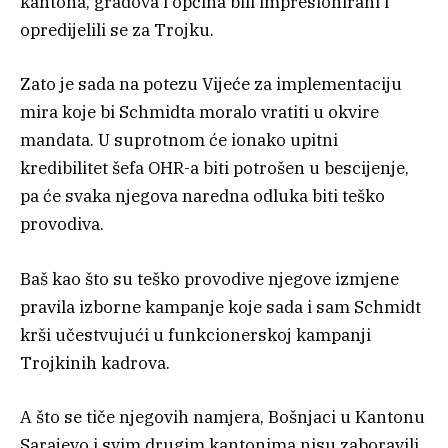
kantona, gradova i općina bili impresionirani i
opredijelili se za Trojku.
Zato je sada na potezu Vijeće za implementaciju
mira koje bi Schmidta moralo vratiti u okvire
mandata. U suprotnom će ionako upitni
kredibilitet šefa OHR-a biti potrošen u bescijenje,
pa će svaka njegova naredna odluka biti teško
provodiva.
Baš kao što su teško provodive njegove izmjene
pravila izborne kampanje koje sada i sam Schmidt
krši učestvujući u funkcionerskoj kampanji
Trojkinih kadrova.
A što se tiče njegovih namjera, Bošnjaci u Kantonu
Sarajevo i svim drugim kantonima nisu zaboravili