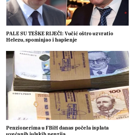
PALE SU TEŠKE RIJEČI: Vučić oštro uzvratio
Helezu, spominjao i hapšenje
Penzionerima u FBiH danas počela isplata
uvećanih julskih penzija