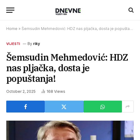
Home
»
Šemsudin Mehmedović: HDZ nas pljačka, dosta je popuštanja!
By
riky
VIJESTI
Šemsudin Mehmedović: HDZ
nas pljačka, dosta je
popuštanja!
October 2, 2025
168
Views