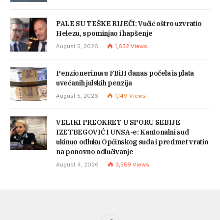
PALE SU TEŠKE RIJEČI: Vučić oštro uzvratio
Helezu, spominjao i hapšenje
August 5, 2026
1,632
Views
Penzionerima u FBiH danas počela isplata
uvećanih julskih penzija
August 5, 2026
1,149
Views
VELIKI PREOKRET U SPORU SEBIJE
IZETBEGOVIĆ I UNSA-e: Kantonalni sud
ukinuo odluku Općinskog suda i predmet vratio
na ponovno odlučivanje
August 4, 2026
3,559
Views