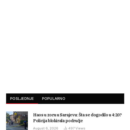
POSLJEDNJE
POPULARNO
Haos u zoru u Sarajevu: Šta se dogodilo u 4:20?
Policija blokirala područje
August 6, 2026
497
Views