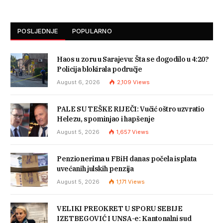
POSLJEDNJE
POPULARNO
Haos u zoru u Sarajevu: Šta se dogodilo u 4:20?
Policija blokirala područje
August 6, 2026
2,109
Views
PALE SU TEŠKE RIJEČI: Vučić oštro uzvratio
Helezu, spominjao i hapšenje
August 5, 2026
1,657
Views
Penzionerima u FBiH danas počela isplata
uvećanih julskih penzija
August 5, 2026
1,171
Views
VELIKI PREOKRET U SPORU SEBIJE
IZETBEGOVIĆ I UNSA-e: Kantonalni sud