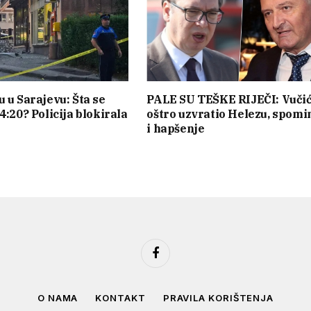
u u Sarajevu: Šta se
PALE SU TEŠKE RIJEČI: Vuči
4:20? Policija blokirala
oštro uzvratio Helezu, spomi
i hapšenje
Facebook
O NAMA
KONTAKT
PRAVILA KORIŠTENJA