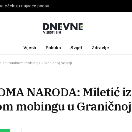
Sladić otkrio koji dan će biti najnestabilniji i gdje se očekuju najveće padavine
Vijesti
Politika
Svijet
Zdravlje
 seksualnom mobingu u Graničnoj policiji
MA NARODA: Miletić iz
om mobingu u Graničnoj p