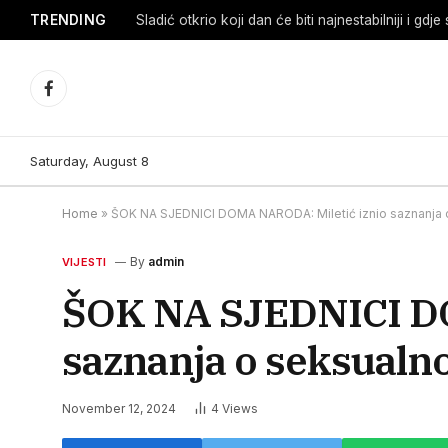
TRENDING
Facebook
Saturday, August 8
Home
»
ŠOK NA SJEDNICI DOMA NARODA: Miletić iznio saznanja o
By
admin
VIJESTI
ŠOK NA SJEDNICI DO
saznanja o seksualn
November 12, 2024
4
Views