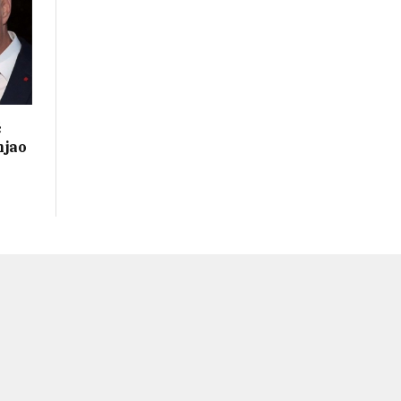
ć
njao