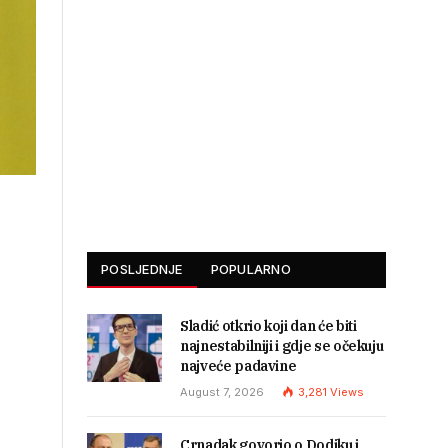
POSLJEDNJE
POPULARNO
Sladić otkrio koji dan će biti
najnestabilniji i gdje se očekuju
najveće padavine
August 7, 2026
3,281
Views
Crnadak govorio o Dodiku i