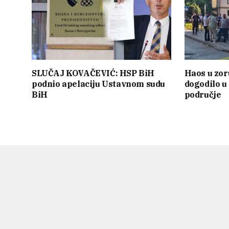
SLUČAJ KOVAČEVIĆ: HSP BiH
Haos u zor
podnio apelaciju Ustavnom sudu
dogodilo u 
BiH
područje