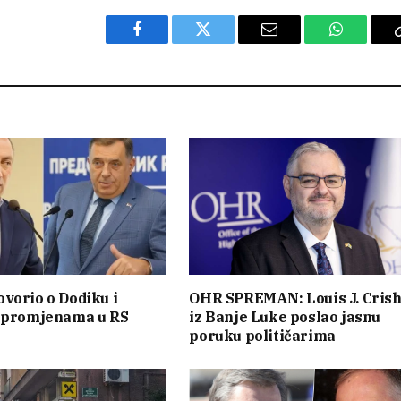
Facebook
Twitter
Email
WhatsAp
vorio o Dodiku i
OHR SPREMAN: Louis J. Cris
m promjenama u RS
iz Banje Luke poslao jasnu
poruku političarima