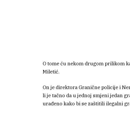
O tome ću nekom drugom prilikom kad
Miletić.
On je direktora Granične policije i N
li je tačno da u jednoj smjeni jedan gr
urađeno kako bi se zaštitili ilegalni gr