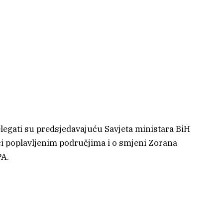
egati su predsjedavajuću Savjeta ministara BiH
oći poplavljenim područjima i o smjeni Zorana
PA.