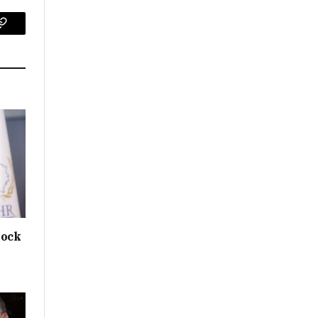
p
Copy
Link
hock