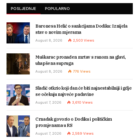
POSLJEDNJE
POPULARNO
Baronesa Helić o sankcijama Dodiku: Iznijela
stav o novim mjerama
August 8, 2026
2,503
Views
Muškarac pronađen mrtav s ranom na glavi,
uhapšena supruga
August 8, 2026
776
Views
Sladić otkrio koji dan će biti najnestabilniji i gdje
se očekuju najveće padavine
August 7, 2026
3,610
Views
Crnadak govorio o Dodiku i političkim
promjenama u RS
August 7, 2026
2,589
Views