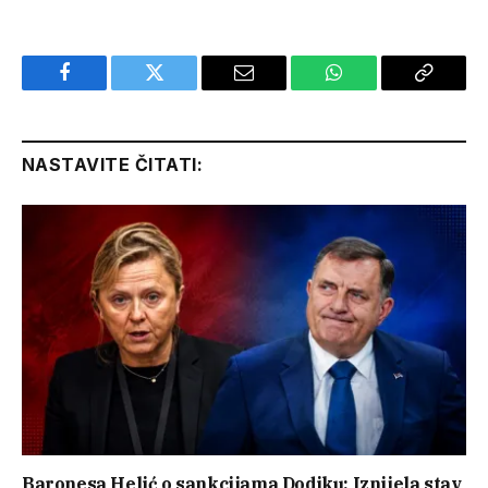
Facebook
Twitter
Email
WhatsApp
Copy
Link
NASTAVITE ČITATI:
Baronesa Helić o sankcijama Dodiku: Iznijela stav