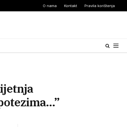
O nama
Kontakt
Pravila korištenja
jetnja
m potezima…”