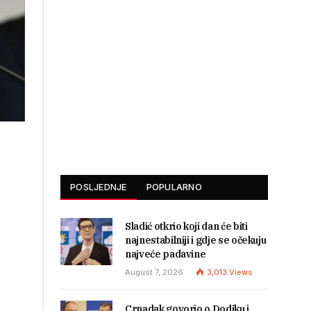
POSLJEDNJE
POPULARNO
Sladić otkrio koji dan će biti
najnestabilniji i gdje se očekuju
najveće padavine
August 7, 2026
3,013
Views
Crnadak govorio o Dodiku i