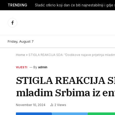
TRENDING
Facebook
Friday, August 7
Home
»
STIGLA REAKCIJA SDA: “Dodikove najave prijetnja mladim 
By
admin
VIJESTI
STIGLA REAKCIJA SDA
mladim Srbima iz ent
November 10, 2024
2
Views