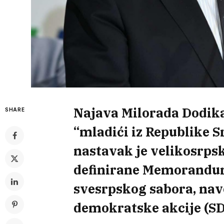
Najava Milorada Dodik
SHARE
“mladići iz Republike S
nastavak je velikosrpsk
definirane Memorandum
svesrpskog sabora, nav
demokratske akcije (SD