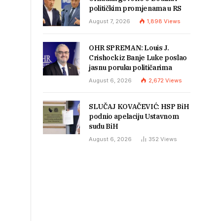
političkim promjenama u RS
August 7, 2026
1,898
Views
OHR SPREMAN: Louis J.
Crishock iz Banje Luke poslao
jasnu poruku političarima
August 6, 2026
2,672
Views
SLUČAJ KOVAČEVIĆ: HSP BiH
podnio apelaciju Ustavnom
sudu BiH
August 6, 2026
352
Views