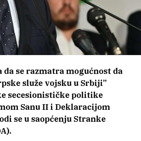
a da se razmatra mogućnost da
rpske služe vojsku u Srbiji”
e secesionističke politike
om Sanu II i Deklaracijom
odi se u saopćenju Stranke
A).