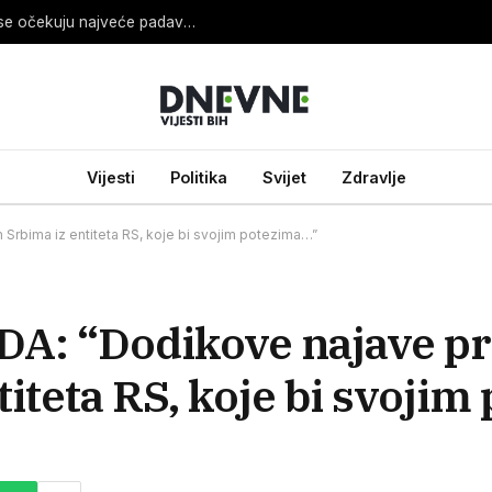
Sladić otkrio koji dan će biti najnestabilniji i gdje se očekuju najveće padavine
Vijesti
Politika
Svijet
Zdravlje
Srbima iz entiteta RS, koje bi svojim potezima…”
: “Dodikove najave pri
iteta RS, koje bi svoji