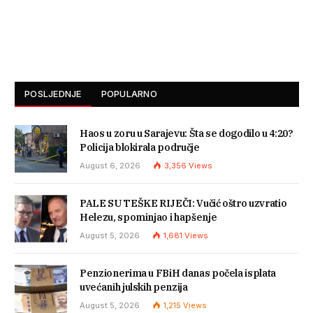
POSLJEDNJE
POPULARNO
Haos u zoru u Sarajevu: Šta se dogodilo u 4:20?
Policija blokirala područje
August 6, 2026
3,356
Views
PALE SU TEŠKE RIJEČI: Vučić oštro uzvratio
Helezu, spominjao i hapšenje
August 5, 2026
1,681
Views
Penzionerima u FBiH danas počela isplata
uvećanih julskih penzija
August 5, 2026
1,215
Views