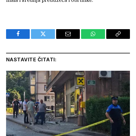
mala i srednja preduzeća i obrtnike.
Facebook
Twitter
Email
WhatsApp
Copy
Link
NASTAVITE ČITATI: