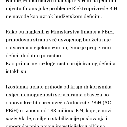
Naime, Ministrastvo finansija FBiH ni na jednom
mjestu finansijske probleme Elektroprivrede BiH
ne navode kao uzrok budžetskom deficitu.
Kako su naglasili iz Ministarstva finansija FBiH,
prihodovna strana već usvojenog budžeta nije
ostvarena u cijelom iznosu, čime je projicirani
deficit dodatno porastao.
Kao primarne razloge rasta projiciranog deficita
istakli su:
Izostanak uplate prihoda od krajnjih korisnika
usljed nemogućnosti servisiranja obaveza po
osnovu kredita preduzeća Autoceste FBiH (AC
FBiH) u iznosu od 183 miliona KM, koje je novi
saziv Vlade, s ciljem stabilizacije poslovanja i
omogućavanja novog investicijskog ciklusa,