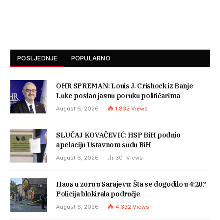
POSLJEDNJE
POPULARNO
OHR SPREMAN: Louis J. Crishock iz Banje
Luke poslao jasnu poruku političarima
August 6, 2026
1,832
Views
SLUČAJ KOVAČEVIĆ: HSP BiH podnio
apelaciju Ustavnom sudu BiH
August 6, 2026
301
Views
Haos u zoru u Sarajevu: Šta se dogodilo u 4:20?
Policija blokirala područje
August 6, 2026
4,332
Views