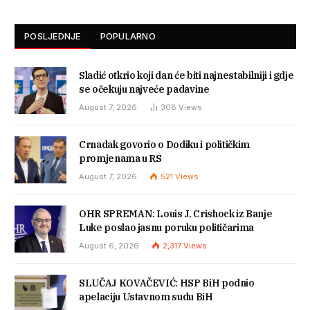
POSLJEDNJE
POPULARNO
Sladić otkrio koji dan će biti najnestabilniji i gdje
se očekuju najveće padavine
August 7, 2026
308
Views
Crnadak govorio o Dodiku i političkim
promjenama u RS
August 7, 2026
521
Views
OHR SPREMAN: Louis J. Crishock iz Banje
Luke poslao jasnu poruku političarima
August 6, 2026
2,317
Views
SLUČAJ KOVAČEVIĆ: HSP BiH podnio
apelaciju Ustavnom sudu BiH