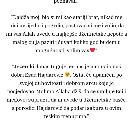
poznavali.”
“Daidža moj, bio si mi kao stariji brat, nikad me
nisi uvrijedio i pogrdio, poštovao si me i volio, da
mi vas Allah uvede u najljepše džennetske ljepote a
malog ću ja paziti i čuvati koliko god budem u
mogućnosti, volim vas
”
“Jezerski danas tuguje jer nas je napustio naš
dobri Esad Hajdarević
. Ostat će upamćen po
svojoj duhovitosti i dobrom srcu koje je
posjedovao. Molimo Allaha dž.š. da se smiluje Esi i
njegovoj supruzi i da ih uvede u džennetske bašče,
a porodici Hajdarević da podari sabura u ovim
teškim trenucima.”