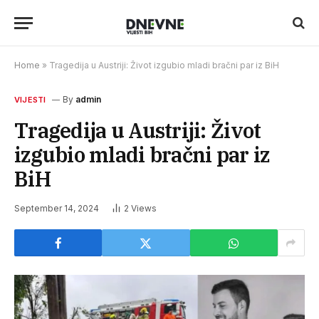
Home
»
Tragedija u Austriji: Život izgubio mladi bračni par iz BiH
By
admin
VIJESTI
Tragedija u Austriji: Život
izgubio mladi bračni par iz
BiH
September 14, 2024
2
Views