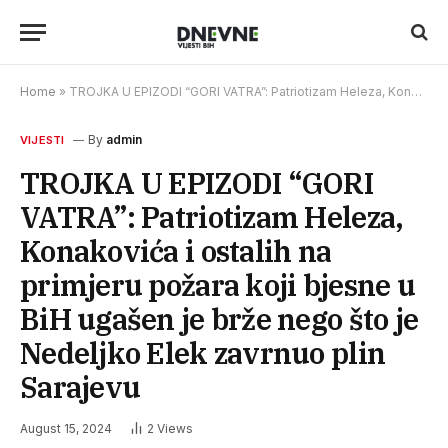
Home
»
TROJKA U EPIZODI “GORI VATRA”: Patriotizam Heleza, Konakovića i ostalih na primjeru požara koji bjesne u BiH ugašen je brže nego što je Nedeljko Elek zavrnuo plin Sarajevu
By
admin
VIJESTI
TROJKA U EPIZODI “GORI
VATRA”: Patriotizam Heleza,
Konakovića i ostalih na
primjeru požara koji bjesne u
BiH ugašen je brže nego što je
Nedeljko Elek zavrnuo plin
Sarajevu
August 15, 2024
2
Views