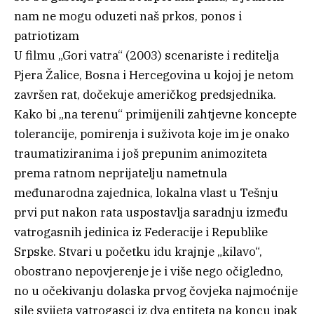
nam ne mogu oduzeti naš prkos, ponos i
patriotizam
U filmu „Gori vatra“ (2003) scenariste i reditelja
Pjera Žalice, Bosna i Hercegovina u kojoj je netom
završen rat, dočekuje američkog predsjednika.
Kako bi „na terenu“ primijenili zahtjevne koncepte
tolerancije, pomirenja i suživota koje im je onako
traumatiziranima i još prepunim animoziteta
prema ratnom neprijatelju nametnula
međunarodna zajednica, lokalna vlast u Tešnju
prvi put nakon rata uspostavlja saradnju između
vatrogasnih jedinica iz Federacije i Republike
Srpske. Stvari u početku idu krajnje „kilavo“,
obostrano nepovjerenje je i više nego očigledno,
no u očekivanju dolaska prvog čovjeka najmoćnije
sile svijeta vatrogasci iz dva entiteta na koncu ipak