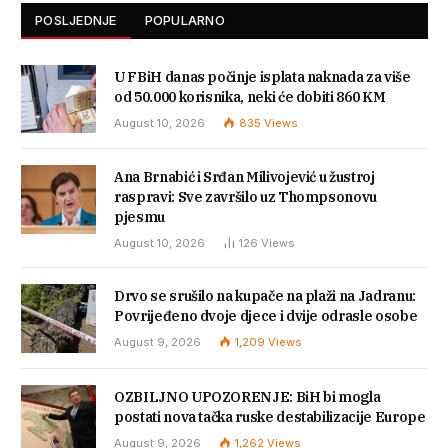
POSLJEDNJE
POPULARNO
U FBiH danas počinje isplata naknada za više
od 50.000 korisnika, neki će dobiti 860 KM
August 10, 2026
835
Views
Ana Brnabić i Srđan Milivojević u žustroj
raspravi: Sve završilo uz Thompsonovu
pjesmu
August 10, 2026
126
Views
Drvo se srušilo na kupače na plaži na Jadranu:
Povrijeđeno dvoje djece i dvije odrasle osobe
August 9, 2026
1,209
Views
OZBILJNO UPOZORENJE: BiH bi mogla
postati nova tačka ruske destabilizacije Europe
August 9, 2026
1,262
Views