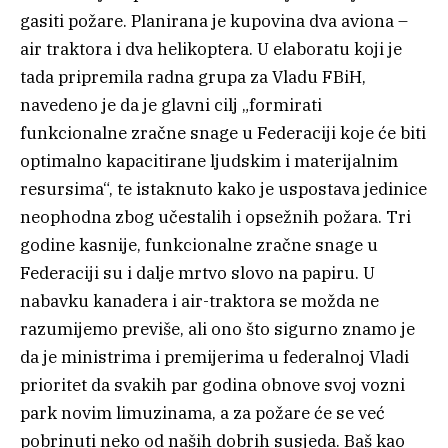
gasiti požare. Planirana je kupovina dva aviona –
air traktora i dva helikoptera. U elaboratu koji je
tada pripremila radna grupa za Vladu FBiH,
navedeno je da je glavni cilj „formirati
funkcionalne zračne snage u Federaciji koje će biti
optimalno kapacitirane ljudskim i materijalnim
resursima“, te istaknuto kako je uspostava jedinice
neophodna zbog učestalih i opsežnih požara. Tri
godine kasnije, funkcionalne zračne snage u
Federaciji su i dalje mrtvo slovo na papiru. U
nabavku kanadera i air-traktora se možda ne
razumijemo previše, ali ono što sigurno znamo je
da je ministrima i premijerima u federalnoj Vladi
prioritet da svakih par godina obnove svoj vozni
park novim limuzinama, a za požare će se već
pobrinuti neko od naših dobrih susjeda. Baš kao