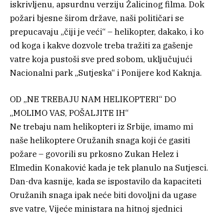
iskrivljenu, apsurdnu verziju Žalicinog filma. Dok
požari bjesne širom države, naši političari se
prepucavaju „čiji je veći“ – helikopter, dakako, i ko
od koga i kakve dozvole treba tražiti za gašenje
vatre koja pustoši sve pred sobom, uključujući
Nacionalni park „Sutjeska“ i Ponijere kod Kaknja.
OD „NE TREBAJU NAM HELIKOPTERI“ DO
„MOLIMO VAS, POŠALJITE IH“
Ne trebaju nam helikopteri iz Srbije, imamo mi
naše helikoptere Oružanih snaga koji će gasiti
požare – govorili su prkosno Zukan Helez i
Elmedin Konaković kada je tek planulo na Sutjesci.
Dan-dva kasnije, kada se ispostavilo da kapaciteti
Oružanih snaga ipak neće biti dovoljni da ugase
sve vatre, Vijeće ministara na hitnoj sjednici