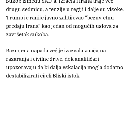
Sukob između SAD-a, Izraela i Irana traje već
drugu sedmicu, a tenzije u regiji i dalje su visoke.
Trump je ranije javno zahtijevao “bezuvjetnu
predaju Irana” kao jedan od mogućih uslova za
završetak sukoba.
Razmjena napada već je izazvala značajna
razaranja i civilne žrtve, dok analitičari
upozoravaju da bi dalja eskalacija mogla dodatno
destabilizirati cijeli Bliski istok.