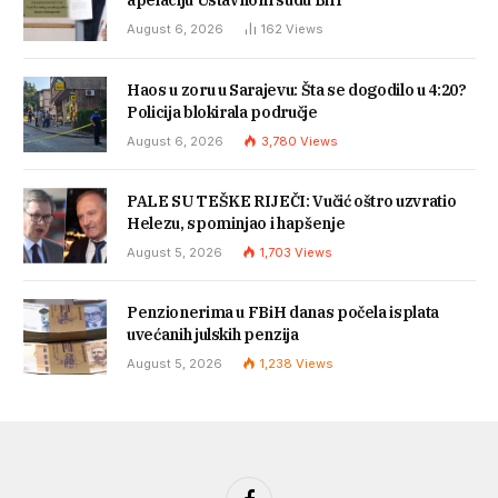
apelaciju Ustavnom sudu BiH
August 6, 2026
162
Views
Haos u zoru u Sarajevu: Šta se dogodilo u 4:20?
Policija blokirala područje
August 6, 2026
3,780
Views
PALE SU TEŠKE RIJEČI: Vučić oštro uzvratio
Helezu, spominjao i hapšenje
August 5, 2026
1,703
Views
Penzionerima u FBiH danas počela isplata
uvećanih julskih penzija
August 5, 2026
1,238
Views