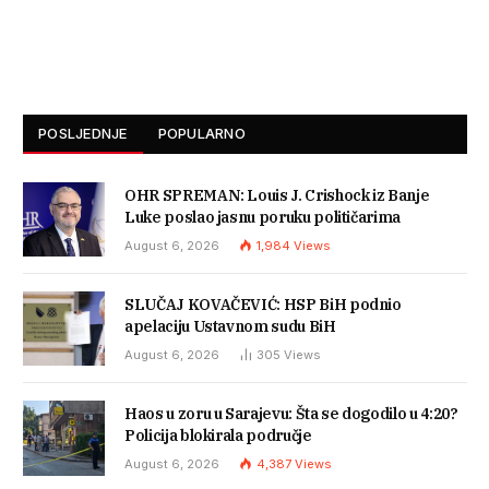
POSLJEDNJE
POPULARNO
OHR SPREMAN: Louis J. Crishock iz Banje
Luke poslao jasnu poruku političarima
August 6, 2026
1,984
Views
SLUČAJ KOVAČEVIĆ: HSP BiH podnio
apelaciju Ustavnom sudu BiH
August 6, 2026
305
Views
Haos u zoru u Sarajevu: Šta se dogodilo u 4:20?
Policija blokirala područje
August 6, 2026
4,387
Views