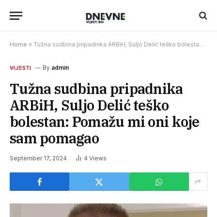
Home
»
Tužna sudbina pripadnika ARBiH, Suljo Delić teško bolestan: Pomažu mi oni koje sam pomagao
By
admin
VIJESTI
Tužna sudbina pripadnika
ARBiH, Suljo Delić teško
bolestan: Pomažu mi oni koje
sam pomagao
September 17, 2024
4
Views