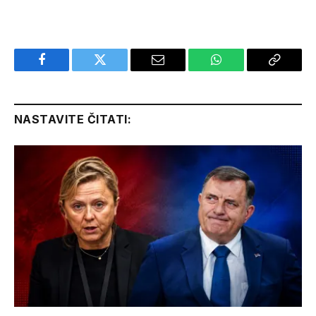
Facebook
Twitter
Email
WhatsApp
Copy
Link
NASTAVITE ČITATI: