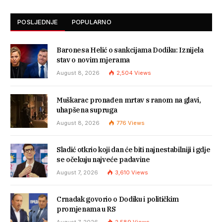
POSLJEDNJE
POPULARNO
Baronesa Helić o sankcijama Dodiku: Iznijela
stav o novim mjerama
August 8, 2026
2,504
Views
Muškarac pronađen mrtav s ranom na glavi,
uhapšena supruga
August 8, 2026
776
Views
Sladić otkrio koji dan će biti najnestabilniji i gdje
se očekuju najveće padavine
August 7, 2026
3,610
Views
Crnadak govorio o Dodiku i političkim
promjenama u RS
August 7, 2026
2,589
Views