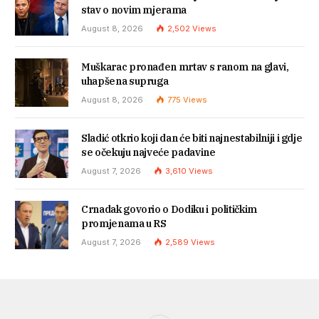
stav o novim mjerama
August 8, 2026
2,502
Views
Muškarac pronađen mrtav s ranom na glavi,
uhapšena supruga
August 8, 2026
775
Views
Sladić otkrio koji dan će biti najnestabilniji i gdje
se očekuju najveće padavine
August 7, 2026
3,610
Views
Crnadak govorio o Dodiku i političkim
promjenama u RS
August 7, 2026
2,589
Views