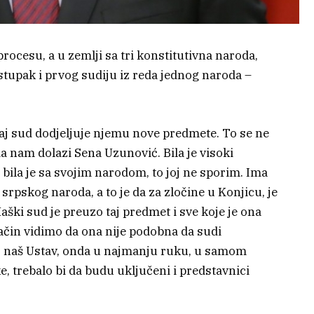
cesu, a u zemlji sa tri konstitutivna naroda,
stupak i prvog sudiju iz reda jednog naroda –
taj sud dodjeljuje njemu nove predmete. To se ne
nam dolazi Sena Uzunović. Bila je visoki
, bila je sa svojim narodom, to joj ne sporim. Ima
srpskog naroda, a to je da za zločine u Konjicu, je
ški sud je preuzo taj predmet i sve koje je ona
način vidimo da ona nije podobna da sudi
 naš Ustav, onda u najmanju ruku, u samom
, trebalo bi da budu uključeni i predstavnici