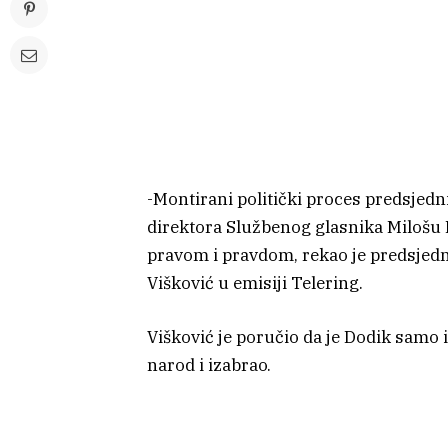
-Montirani politički proces predsjedn
direktora Službenog glasnika Milošu
pravom i pravdom, rekao je predsjedn
Višković u emisiji Telering.
Višković je poručio da je Dodik samo i
narod i izabrao.