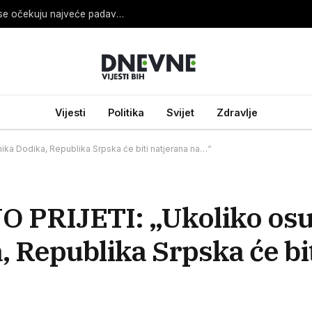
Sladić otkrio koji dan će biti najnestabilniji i gdje se očekuju najveće padavine
Vijesti
Politika
Svijet
Zdravlje
a Dodika, Republika Srpska će biti natjerana na…“
 PRIJETI: „Ukoliko os
 Republika Srpska će bi