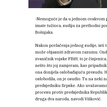
-Nemoguće je da u jednom ovakvom pro
imate tužioca, sudiju za prethodni po
Bošnjaka.
Nakon povlačenja jednog sudije, isti 
može objasniti zdravom razumu. Onda 
zvaničnik vojske FBiH, to je činjenica
nešto što joj zamjeram, kao pripadnik 
ona donijela oslobađajuću presudu. Ha
oslobodila, on je osudio. Tu na neki 
predsjedniku Srpske. Ako uvažavamo
procesu protiv predsjednika Republike
druga dva naroda, navodi Višković.