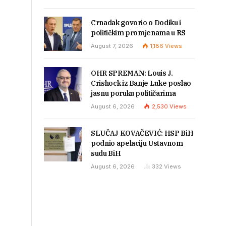
Crnadak govorio o Dodiku i
političkim promjenama u RS
August 7, 2026
1,186
Views
OHR SPREMAN: Louis J.
Crishock iz Banje Luke poslao
jasnu poruku političarima
August 6, 2026
2,530
Views
SLUČAJ KOVAČEVIĆ: HSP BiH
podnio apelaciju Ustavnom
sudu BiH
August 6, 2026
332
Views