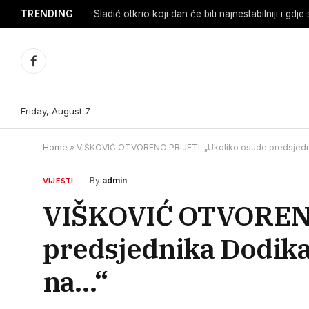
TRENDING
Facebook
Friday, August 7
Home
»
VIŠKOVIĆ OTVORENO PRIJETI: „Ukoliko osude predsjednik
By
admin
VIJESTI
VIŠKOVIĆ OTVORENO
predsjednika Dodika,
na…“