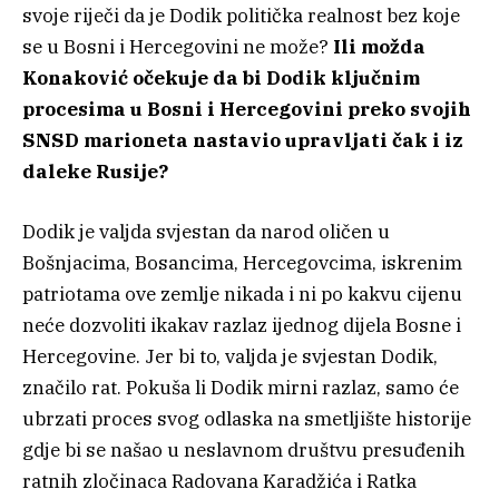
svoje riječi da je Dodik politička realnost bez koje
se u Bosni i Hercegovini ne može?
Ili možda
Konaković očekuje da bi Dodik ključnim
procesima u Bosni i Hercegovini preko svojih
SNSD marioneta nastavio upravljati čak i iz
daleke Rusije?
Dodik je valjda svjestan da narod oličen u
Bošnjacima, Bosancima, Hercegovcima, iskrenim
patriotama ove zemlje nikada i ni po kakvu cijenu
neće dozvoliti ikakav razlaz ijednog dijela Bosne i
Hercegovine. Jer bi to, valjda je svjestan Dodik,
značilo rat. Pokuša li Dodik mirni razlaz, samo će
ubrzati proces svog odlaska na smetljište historije
gdje bi se našao u neslavnom društvu presuđenih
ratnih zločinaca Radovana Karadžića i Ratka