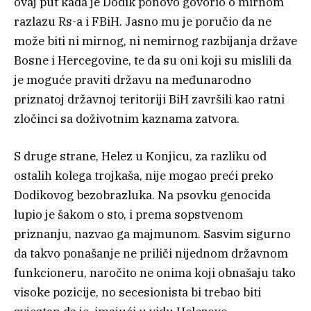
ovaj put kada je Dodik ponovo govorio o mirnom
razlazu Rs-a i FBiH. Jasno mu je poručio da ne
može biti ni mirnog, ni nemirnog razbijanja države
Bosne i Hercegovine, te da su oni koji su mislili da
je moguće praviti državu na međunarodno
priznatoj državnoj teritoriji BiH završili kao ratni
zločinci sa doživotnim kaznama zatvora.
S druge strane, Helez u Konjicu, za razliku od
ostalih kolega trojkaša, nije mogao preći preko
Dodikovog bezobrazluka. Na psovku genocida
lupio je šakom o sto, i prema sopstvenom
priznanju, nazvao ga majmunom. Sasvim sigurno
da takvo ponašanje ne priliči nijednom državnom
funkcioneru, naročito ne onima koji obnašaju tako
visoke pozicije, no secesionista bi trebao biti