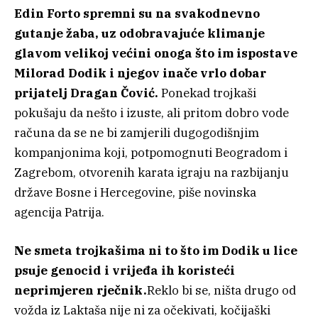
Edin Forto spremni su na svakodnevno
gutanje žaba, uz odobravajuće klimanje
glavom velikoj većini onoga što im ispostave
Milorad Dodik i njegov inače vrlo dobar
prijatelj Dragan Čović.
Ponekad trojkaši
pokušaju da nešto i izuste, ali pritom dobro vode
računa da se ne bi zamjerili dugogodišnjim
kompanjonima koji, potpomognuti Beogradom i
Zagrebom, otvorenih karata igraju na razbijanju
države Bosne i Hercegovine, piše novinska
agencija Patrija.
Ne smeta trojkašima ni to što im Dodik u lice
psuje genocid i vrijeđa ih koristeći
neprimjeren rječnik.
Reklo bi se, ništa drugo od
vožda iz Laktaša nije ni za očekivati, kočijaški