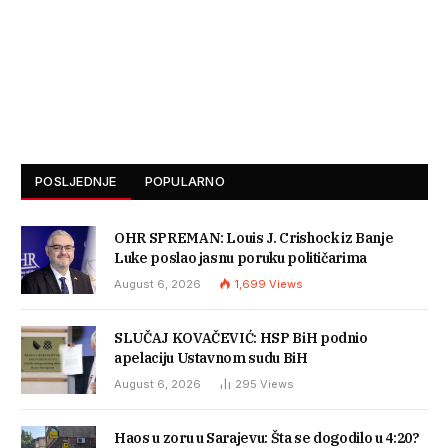
POSLJEDNJE
POPULARNO
OHR SPREMAN: Louis J. Crishock iz Banje
Luke poslao jasnu poruku političarima
August 6, 2026
1,699
Views
SLUČAJ KOVAČEVIĆ: HSP BiH podnio
apelaciju Ustavnom sudu BiH
August 6, 2026
295
Views
Haos u zoru u Sarajevu: Šta se dogodilo u 4:20?