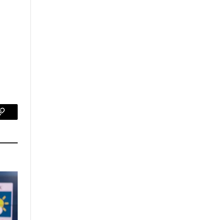
p
Copy
Link