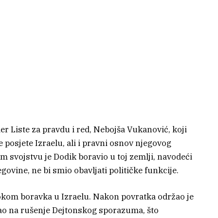
der Liste za pravdu i red, Nebojša Vukanović, koji
e posjete Izraelu, ali i pravni osnov njegovog
m svojstvu je Dodik boravio u toj zemlji, navodeći
ovine, ne bi smio obavljati političke funkcije.
tokom boravka u Izraelu. Nakon povratka održao je
ao na rušenje Dejtonskog sporazuma, što