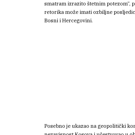
smatram izrazito štetnim potezom“, p
retorika može imati ozbiljne posljedi
Bosni i Hercegovini.
Posebno je ukazao na geopolitički kon
nezavisnost Kosova i učestvovao u ob