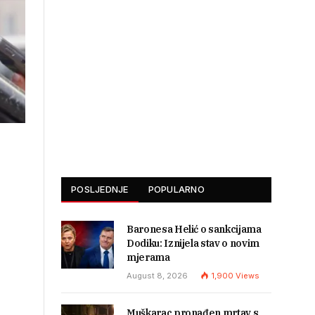
POSLJEDNJE
POPULARNO
Baronesa Helić o sankcijama
Dodiku: Iznijela stav o novim
mjerama
August 8, 2026
1,900
Views
Muškarac pronađen mrtav s