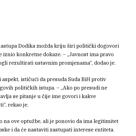
nastupa Dodika možda kriju širi politički dogovori
 iznio konkretne dokaze. – „Javnost ima pravo
mogli rezultirati ustavnim promjenama“, dodao je.
aspekt, ističući da presuda Suda BiH protiv
govih političkih istupa. – „Ako po presudi ne
avlja se pitanje u čije ime govori i kakve
i“, rekao je.
o na ove optužbe, ali je ponovio da ima legitimitet
e i da će nastaviti zastupati interese entiteta.