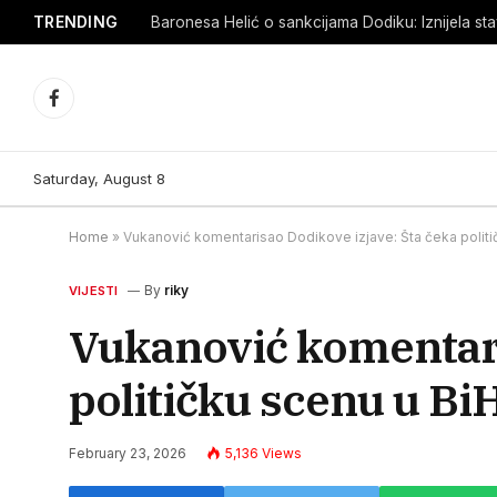
TRENDING
Baronesa Helić o sankcijama Dodiku: Iznijela s
Facebook
Saturday, August 8
Home
»
Vukanović komentarisao Dodikove izjave: Šta čeka politi
By
riky
VIJESTI
Vukanović komentari
političku scenu u Bi
February 23, 2026
5,136
Views