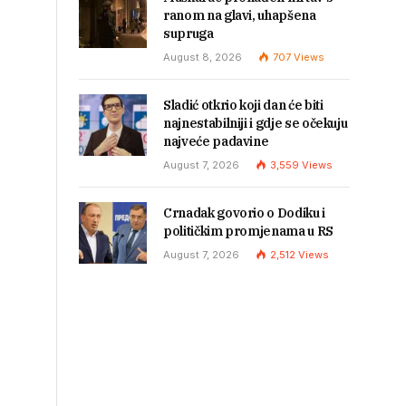
ranom na glavi, uhapšena
supruga
August 8, 2026
707
Views
Sladić otkrio koji dan će biti
najnestabilniji i gdje se očekuju
najveće padavine
August 7, 2026
3,559
Views
Crnadak govorio o Dodiku i
političkim promjenama u RS
August 7, 2026
2,512
Views