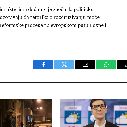
m akterima dodatno je zaoštrila političku
upozoravaju da retorika o razdruživanju može
ti reformske procese na evropskom putu Bosne i
Facebook
Twitter
Email
WhatsAp