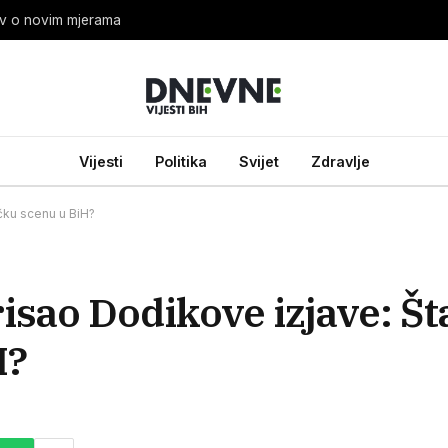
tav o novim mjerama
Vijesti
Politika
Svijet
Zdravlje
čku scenu u BiH?
sao Dodikove izjave: Št
H?