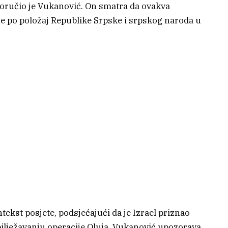
oručio je Vukanović. On smatra da ovakva
ce po položaj Republike Srpske i srpskog naroda u
tekst posjete, podsjećajući da je Izrael priznao
ilježavanju operacije Oluja. Vukanović upozorava