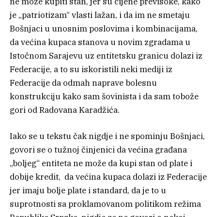
ne može kupiti stan, jer su cijene previsoke, kako
je „patriotizam“ vlasti lažan, i da im ne smetaju
Bošnjaci u unosnim poslovima i kombinacijama,
da većina kupaca stanova u novim zgradama u
Istočnom Sarajevu uz entitetsku granicu dolazi iz
Federacije, a to su iskoristili neki mediji iz
Federacije da odmah naprave bolesnu
konstrukciju kako sam šovinista i da sam tobože
gori od Radovana Karadžića.
Iako se u tekstu čak nigdje i ne spominju Bošnjaci,
govori se o tužnoj činjenici da većina građana
„boljeg“ entiteta ne može da kupi stan od plate i
dobije kredit, da većina kupaca dolazi iz Federacije
jer imaju bolje plate i standard, da je to u
suprotnosti sa proklamovanom politikom režima