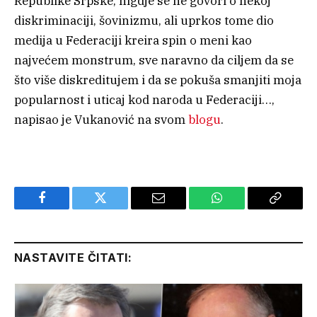
Republike Srpske, nigdje se ne govori o nekoj
diskriminaciji, šovinizmu, ali uprkos tome dio
medija u Federaciji kreira spin o meni kao
najvećem monstrum, sve naravno da ciljem da se
što više diskreditujem i da se pokuša smanjiti moja
popularnost i uticaj kod naroda u Federaciji…,
napisao je Vukanović na svom
blogu
.
Facebook
Twitter
Email
WhatsApp
Copy
Link
NASTAVITE ČITATI: