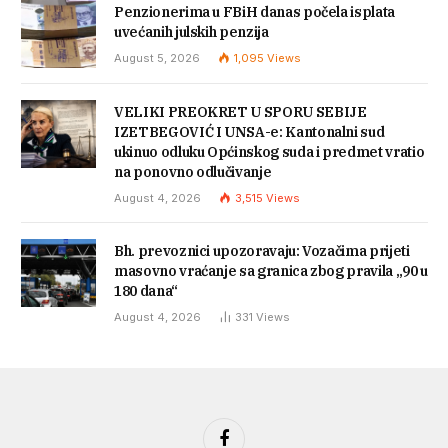
Penzionerima u FBiH danas počela isplata
uvećanih julskih penzija
August 5, 2026
1,095
Views
VELIKI PREOKRET U SPORU SEBIJE
IZETBEGOVIĆ I UNSA-e: Kantonalni sud
ukinuo odluku Općinskog suda i predmet vratio
na ponovno odlučivanje
August 4, 2026
3,515
Views
Bh. prevoznici upozoravaju: Vozačima prijeti
masovno vraćanje sa granica zbog pravila „90 u
180 dana“
August 4, 2026
331
Views
Facebook