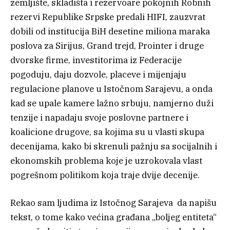
zemljište, skladišta i rezervoare pokojnih Robnih
rezervi Republike Srpske predali HIFI, zauzvrat
dobili od institucija BiH desetine miliona maraka
poslova za Sirijus, Grand trejd, Prointer i druge
dvorske firme, investitorima iz Federacije
pogoduju, daju dozvole, placeve i mijenjaju
regulacione planove u Istočnom Sarajevu, a onda
kad se upale kamere lažno srbuju, namjerno duži
tenzije i napadaju svoje poslovne partnere i
koalicione drugove, sa kojima su u vlasti skupa
decenijama, kako bi skrenuli pažnju sa socijalnih i
ekonomskih problema koje je uzrokovala vlast
pogrešnom politikom koja traje dvije decenije.
Rekao sam ljudima iz Istočnog Sarajeva da napišu
tekst, o tome kako većina građana „boljeg entiteta“