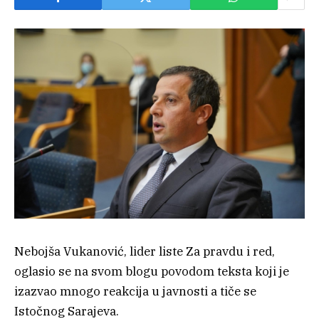
Nebojša Vukanović, lider liste Za pravdu i red,
oglasio se na svom blogu povodom teksta koji je
izazvao mnogo reakcija u javnosti a tiče se
Istočnog Sarajeva.