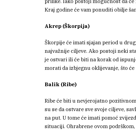
prilike. Iako postoji mogućnost da će n
Kraj godine će vam ponuditi obilje šan
Akrep (Škorpija)
Škorpije će imati sjajan period u dru
najvažnije ciljeve. Ako postoji neki sta
je ostvari ili će biti na korak od ispun
morati da izbjegnu oklijevanje, što će
Balik (Ribe)
Ribe će biti u nevjerojatno pozitivnom
su se da ostvare sve svoje ciljeve, sa
na put. U tome će imati pomoć zvijezda
situaciji. Ohrabrene ovom podrškom, 