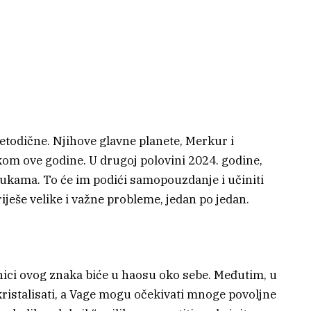
etodične. Njihove glavne planete, Merkur i
kom ove godine. U drugoj polovini 2024. godine,
rukama. To će im podići samopouzdanje i učiniti
riješe velike i važne probleme, jedan po jedan.
dnici ovog znaka biće u haosu oko sebe. Međutim, u
skristalisati, a Vage mogu očekivati mnoge povoljne