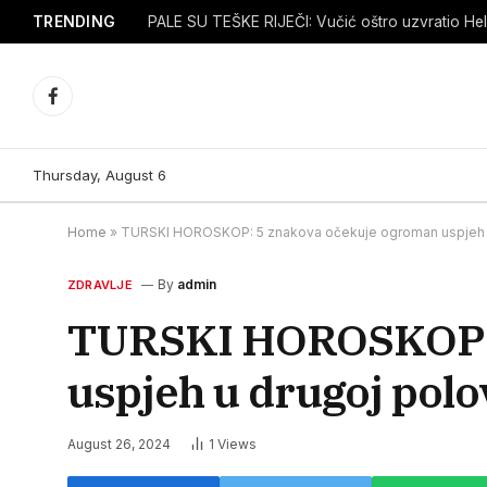
TRENDING
PALE SU TEŠKE RIJEČI: Vučić oštro uzvratio Hel
Facebook
Thursday, August 6
Home
»
TURSKI HOROSKOP: 5 znakova očekuje ogroman uspjeh u
By
admin
ZDRAVLJE
TURSKI HOROSKOP: 
uspjeh u drugoj polo
August 26, 2024
1
Views