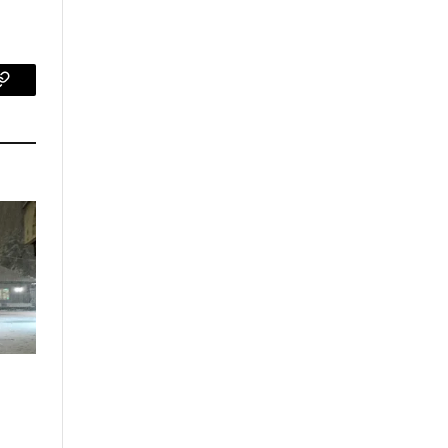
p
Copy
Link