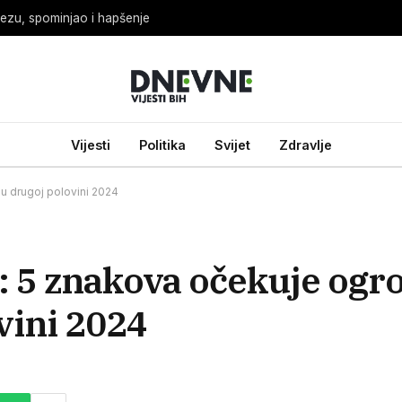
ezu, spominjao i hapšenje
Vijesti
Politika
Svijet
Zdravlje
 drugoj polovini 2024
5 znakova očekuje og
vini 2024