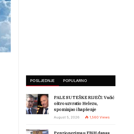
POSLJEDNJE
POPULARNO
PALE SU TEŠKE RIJEČI: Vučić
oštro uzvratio Helezu,
spominjao i hapšenje
August 5, 2026
1,560
Views
Penzionerima u FBiH danas