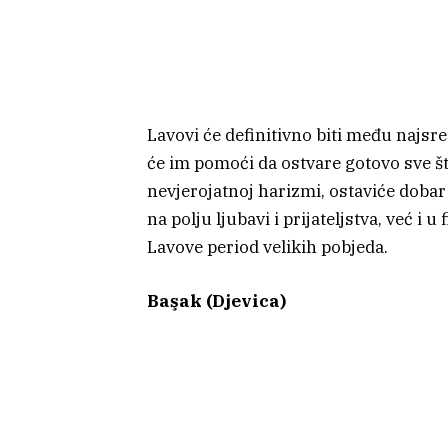
Lavovi će definitivno biti među najsr
će im pomoći da ostvare gotovo sve št
nevjerojatnoj harizmi, ostaviće doba
na polju ljubavi i prijateljstva, već i 
Lavove period velikih pobjeda.
Başak (Djevica)