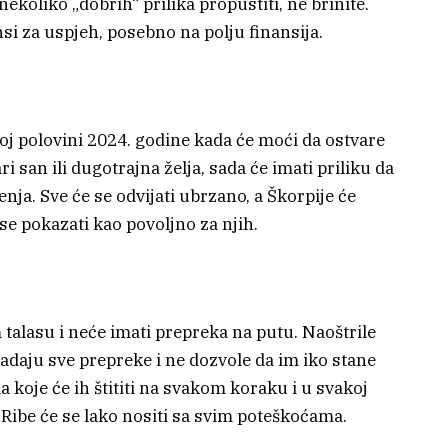
ekoliko „dobrih“ prilika propustiti, ne brinite.
si za uspjeh, posebno na polju finansija.
goj polovini 2024. godine kada će moći da ostvare
ri san ili dugotrajna želja, sada će imati priliku da
jenja. Sve će se odvijati ubrzano, a Škorpije će
 se pokazati kao povoljno za njih.
 talasu i neće imati prepreka na putu. Naoštrile
vladaju sve prepreke i ne dozvole da im iko stane
 koje će ih štititi na svakom koraku i u svakoj
Ribe će se lako nositi sa svim poteškoćama.