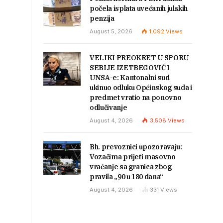
počela isplata uvećanih julskih
penzija
August 5, 2026
1,092
Views
VELIKI PREOKRET U SPORU
SEBIJE IZETBEGOVIĆ I
UNSA-e: Kantonalni sud
ukinuo odluku Općinskog suda i
predmet vratio na ponovno
odlučivanje
August 4, 2026
3,508
Views
Bh. prevoznici upozoravaju:
Vozačima prijeti masovno
vraćanje sa granica zbog
pravila „90 u 180 dana“
August 4, 2026
331
Views