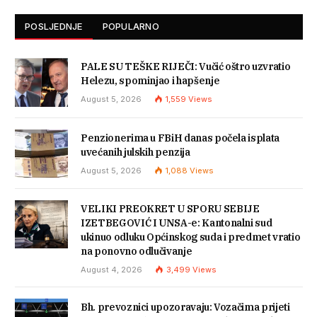
POSLJEDNJE
POPULARNO
PALE SU TEŠKE RIJEČI: Vučić oštro uzvratio
Helezu, spominjao i hapšenje
August 5, 2026
1,559
Views
Penzionerima u FBiH danas počela isplata
uvećanih julskih penzija
August 5, 2026
1,088
Views
VELIKI PREOKRET U SPORU SEBIJE
IZETBEGOVIĆ I UNSA-e: Kantonalni sud
ukinuo odluku Općinskog suda i predmet vratio
na ponovno odlučivanje
August 4, 2026
3,499
Views
Bh. prevoznici upozoravaju: Vozačima prijeti