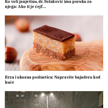
Ko voli janjetinu, dr. Solaković ima poruku za
njega: Ako ti je ćejf…
Brza i ukusna poslastica: Napravite bajaderu kod
kuće