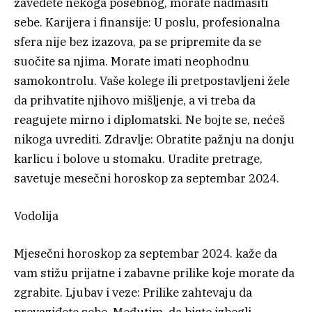
zavedete nekoga posebnog, morate nadmašiti
sebe. Karijera i finansije: U poslu, profesionalna
sfera nije bez izazova, pa se pripremite da se
suočite sa njima. Morate imati neophodnu
samokontrolu. Vaše kolege ili pretpostavljeni žele
da prihvatite njihovo mišljenje, a vi treba da
reagujete mirno i diplomatski. Ne bojte se, nećeš
nikoga uvrediti. Zdravlje: Obratite pažnju na donju
karlicu i bolove u stomaku. Uradite pretrage,
savetuje mesečni horoskop za septembar 2024.
Vodolija
Mjesečni horoskop za septembar 2024. kaže da
vam stižu prijatne i zabavne prilike koje morate da
zgrabite. Ljubav i veze: Prilike zahtevaju da