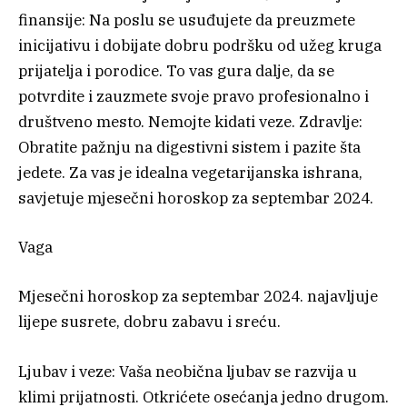
finansije: Na poslu se usuđujete da preuzmete
inicijativu i dobijate dobru podršku od užeg kruga
prijatelja i porodice. To vas gura dalje, da se
potvrdite i zauzmete svoje pravo profesionalno i
društveno mesto. Nemojte kidati veze. Zdravlje:
Obratite pažnju na digestivni sistem i pazite šta
jedete. Za vas je idealna vegetarijanska ishrana,
savjetuje mjesečni horoskop za septembar 2024.
Vaga
Mjesečni horoskop za septembar 2024. najavljuje
lijepe susrete, dobru zabavu i sreću.
Ljubav i veze: Vaša neobična ljubav se razvija u
klimi prijatnosti. Otkrićete osećanja jedno drugom.