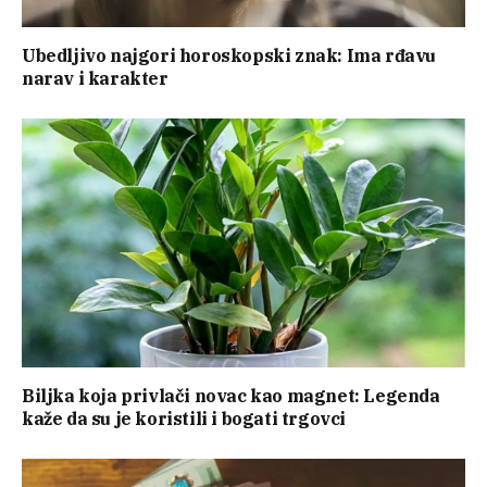
Ubedljivo najgori horoskopski znak: Ima rđavu
narav i karakter
Biljka koja privlači novac kao magnet: Legenda
kaže da su je koristili i bogati trgovci