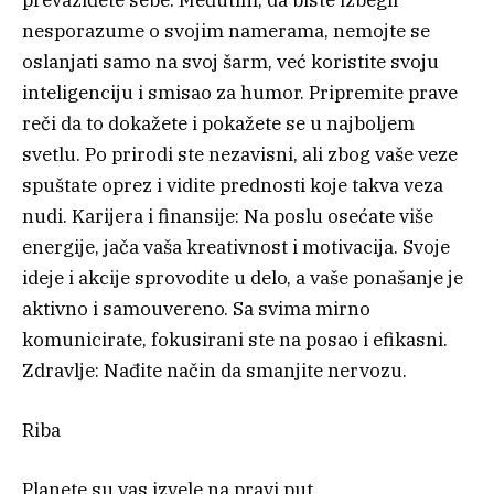
prevaziđete sebe. Međutim, da biste izbegli
nesporazume o svojim namerama, nemojte se
oslanjati samo na svoj šarm, već koristite svoju
inteligenciju i smisao za humor. Pripremite prave
reči da to dokažete i pokažete se u najboljem
svetlu. Po prirodi ste nezavisni, ali zbog vaše veze
spuštate oprez i vidite prednosti koje takva veza
nudi. Karijera i finansije: Na poslu osećate više
energije, jača vaša kreativnost i motivacija. Svoje
ideje i akcije sprovodite u delo, a vaše ponašanje je
aktivno i samouvereno. Sa svima mirno
komunicirate, fokusirani ste na posao i efikasni.
Zdravlje: Nađite način da smanjite nervozu.
Riba
Planete su vas izvele na pravi put.