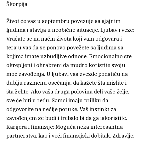
Škorpija
Život će vas u septembru povezuje sa sjajnim
ljudima i stavlja u neobične situacije. Ljubav i veze:
Vraćate se na način života koji vam odgovara i
teraju vas da se ponovo povežete sa ljudima sa
kojima imate uzbudljive odnose. Emocionalno ste
okrepljeni i ohrabreni da mudro koristite svoju
moć zavođenja. U ljubavi vas zvezde podstiču na
dublju razmenu osećanja, da kažete šta mislite i
šta želite. Ako vaša druga polovina deli vaše želje,
sve će biti u redu. Samci imaju priliku da
odgovorite na nečije poruke. Vaš instinkt za
zavođenjem se budi i trebalo bi da ga iskoristite.
Karijera i finansije: Moguća neka interesantna
partnerstva, kao i veći finansijski dobitak. Zdravlje: