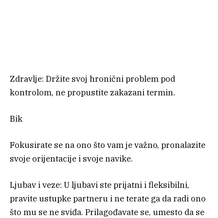
Zdravlje: Držite svoj hronični problem pod
kontrolom, ne propustite zakazani termin.
Bik
Fokusirate se na ono što vam je važno, pronalazite
svoje orijentacije i svoje navike.
Ljubav i veze: U ljubavi ste prijatni i fleksibilni,
pravite ustupke partneru i ne terate ga da radi ono
što mu se ne sviđa. Prilagođavate se, umesto da se