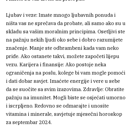
Ljubav i veze: Imate mnogo ljubavnih ponuda i
ništa vas ne sprečava da probate, ali samo ako su u
skladu sa vašim moralnim principima. Osetljivi ste
na pažnju nekih ljudi oko sebe i dobro razumijete
značenje. Manje ste odbrambeni kada vam neko
priđe. Ako ostanete takvi, možete započeti lijepu
vezu. Karijera i finansije: Ako postoje neka
ograničenja na poslu, kolege bi vam mogle pomoći
i dati dobar savjet. Imaćete energije i vere u sebe
da se suočite sa svim izazovima. Zdravlje: Obratite
pažnju na imunitet. Mogli biste se osjećati umorno
i iscrpljeno. Redovno se odmarajte i unosite
vitamina i minerale, savjetuje mjesečni horoskop
za septembar 2024.