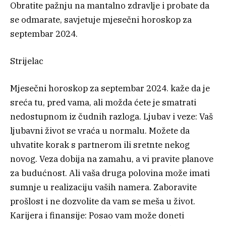
Obratite pažnju na mantalno zdravlje i probate da
se odmarate, savjetuje mjesečni horoskop za
septembar 2024.
Strijelac
Mjesečni horoskop za septembar 2024. kaže da je
sreća tu, pred vama, ali možda ćete je smatrati
nedostupnom iz čudnih razloga. Ljubav i veze: Vaš
ljubavni život se vraća u normalu. Možete da
uhvatite korak s partnerom ili sretnte nekog
novog. Veza dobija na zamahu, a vi pravite planove
za budućnost. Ali vaša druga polovina može imati
sumnje u realizaciju vaših namera. Zaboravite
prošlost i ne dozvolite da vam se meša u život.
Karijera i finansije: Posao vam može doneti