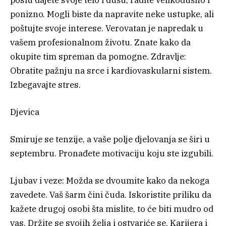
ponizno. Mogli biste da napravite neke ustupke, ali
poštujte svoje interese. Verovatan je napredak u
vašem profesionalnom životu. Znate kako da
okupite tim spreman da pomogne. Zdravlje:
Obratite pažnju na srce i kardiovaskularni sistem.
Izbegavajte stres.
Djevica
Smiruje se tenzije, a vaše polje djelovanja se širi u
septembru. Pronađete motivaciju koju ste izgubili.
Ljubav i veze: Možda se dvoumite kako da nekoga
zavedete. Vaš šarm čini čuda. Iskoristite priliku da
kažete drugoj osobi šta mislite, to će biti mudro od
vas. Držite se svojih želja i ostvariće se. Karijera i