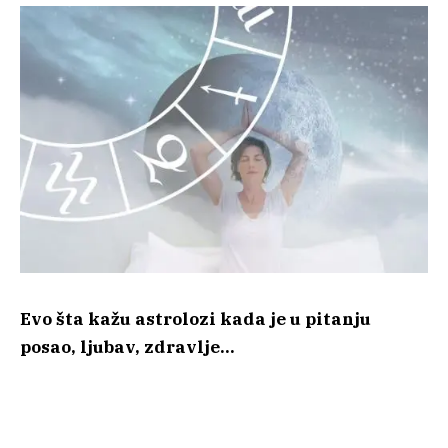
Evo šta kažu astrolozi kada je u pitanju
posao, ljubav, zdravlje…