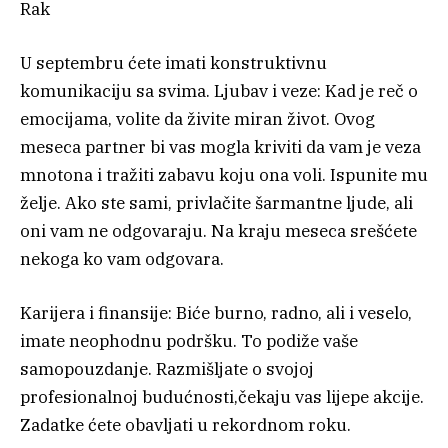
Rak
U septembru ćete imati konstruktivnu
komunikaciju sa svima. Ljubav i veze: Kad je reč o
emocijama, volite da živite miran život. Ovog
meseca partner bi vas mogla kriviti da vam je veza
mnotona i tražiti zabavu koju ona voli. Ispunite mu
želje. Ako ste sami, privlačite šarmantne ljude, ali
oni vam ne odgovaraju. Na kraju meseca srešćete
nekoga ko vam odgovara.
Karijera i finansije: Biće burno, radno, ali i veselo,
imate neophodnu podršku. To podiže vaše
samopouzdanje. Razmišljate o svojoj
profesionalnoj budućnosti,čekaju vas lijepe akcije.
Zadatke ćete obavljati u rekordnom roku.