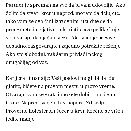
Partner je spreman na sve da bi vam udovoljio. Ako
želite da stvari krenu napred, morate da delujete.
Iako vam se ovo čini izazovnim, usudite se da
preuzmete inicijativu. Iskoristite sve prilike koje
se otvaraju da ojačate vezu. Ako vam je previše
dosadno, razgovarajte i zajedno potražite rešenje.
Ako ste slobodni, vaš šarm privlači nekog
drugačijeg od vas.
Karijera i finansije: Vaši poslovi mogli bi da idu
glatko, bićete na pravom mestu u pravo vreme.
Otvaraju vam se vrata i možete dobiti ono čemu
težite. Napredovaćete bez napora. Zdravlje:
Proverite holesterol i šećer u krvi. Krećite se više i
jedite manje.