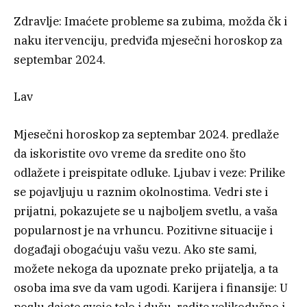
Zdravlje: Imaćete probleme sa zubima, možda čk i
naku itervenciju, predviđa mjesečni horoskop za
septembar 2024.
Lav
Mjesečni horoskop za septembar 2024. predlaže
da iskoristite ovo vreme da sredite ono što
odlažete i preispitate odluke. Ljubav i veze: Prilike
se pojavljuju u raznim okolnostima. Vedri ste i
prijatni, pokazujete se u najboljem svetlu, a vaša
popularnost je na vrhuncu. Pozitivne situacije i
događaji obogaćuju vašu vezu. Ako ste sami,
možete nekoga da upoznate preko prijatelja, a ta
osoba ima sve da vam ugodi. Karijera i finansije: U
poslu dajete svoje telo i dušu, radite velikodušno i