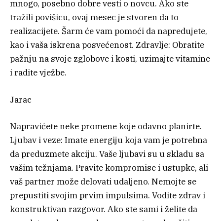
mnogo, posebno dobre vesti o novcu. Ako ste
tražili povišicu, ovaj mesec je stvoren da to
realizacijete. Šarm će vam pomoći da napredujete,
kao i vaša iskrena posvećenost. Zdravlje: Obratite
pažnju na svoje zglobove i kosti, uzimajte vitamine
i radite vježbe.
Jarac
Napravićete neke promene koje odavno planirte.
Ljubav i veze: Imate energiju koja vam je potrebna
da preduzmete akciju. Vaše ljubavi su u skladu sa
vašim težnjama. Pravite kompromise i ustupke, ali
vaš partner može delovati udaljeno. Nemojte se
prepustiti svojim prvim impulsima. Vodite zdrav i
konstruktivan razgovor. Ako ste sami i želite da