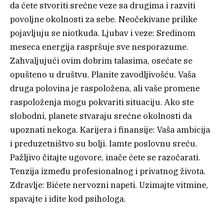
da ćete stvoriti srećne veze sa drugima i razviti
povoljne okolnosti za sebe. Neočekivane prilike
pojavljuju se niotkuda. Ljubav i veze: Sredinom
meseca energija raspršuje sve nesporazume.
Zahvaljujući ovim dobrim talasima, osećate se
opušteno u društvu. Planite zavodljivošću. Vaša
druga polovina je raspoložena, ali vaše promene
raspoloženja mogu pokvariti situaciju. Ako ste
slobodni, planete stvaraju srećne okolnosti da
upoznati nekoga. Karijera i finansije: Vaša ambicija
i preduzetništvo su bolji. Iamte poslovnu sreću.
Pažljivo čitajte ugovore, inače ćete se razočarati.
Tenzija između profesionalnog i privatnog života.
Zdravlje: Bićete nervozni napeti. Uzimajte vitmine,
spavajte i idite kod psihologa.