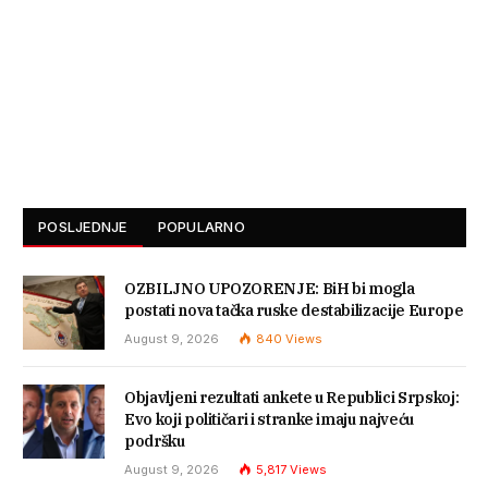
POSLJEDNJE
POPULARNO
OZBILJNO UPOZORENJE: BiH bi mogla
postati nova tačka ruske destabilizacije Europe
August 9, 2026
840
Views
Objavljeni rezultati ankete u Republici Srpskoj:
Evo koji političari i stranke imaju najveću
podršku
August 9, 2026
5,817
Views