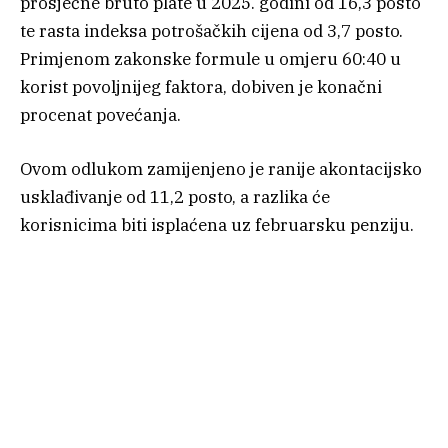
prosječne bruto plate u 2025. godini od 16,3 posto
te rasta indeksa potrošačkih cijena od 3,7 posto.
Primjenom zakonske formule u omjeru 60:40 u
korist povoljnijeg faktora, dobiven je konačni
procenat povećanja.
Ovom odlukom zamijenjeno je ranije akontacijsko
usklađivanje od 11,2 posto, a razlika će
korisnicima biti isplaćena uz februarsku penziju.