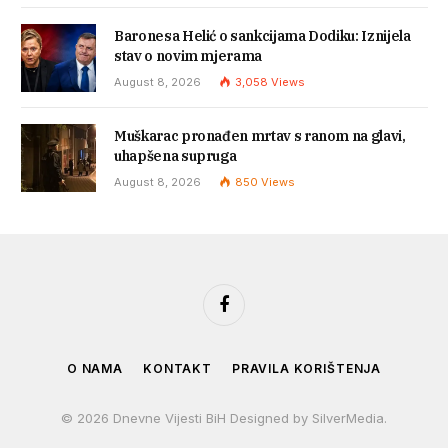
Baronesa Helić o sankcijama Dodiku: Iznijela
stav o novim mjerama
August 8, 2026
3,058
Views
Muškarac pronađen mrtav s ranom na glavi,
uhapšena supruga
August 8, 2026
850
Views
Facebook
O NAMA
KONTAKT
PRAVILA KORIŠTENJA
© 2026 Dnevne Vijesti BiH Designed by SilverMedia.