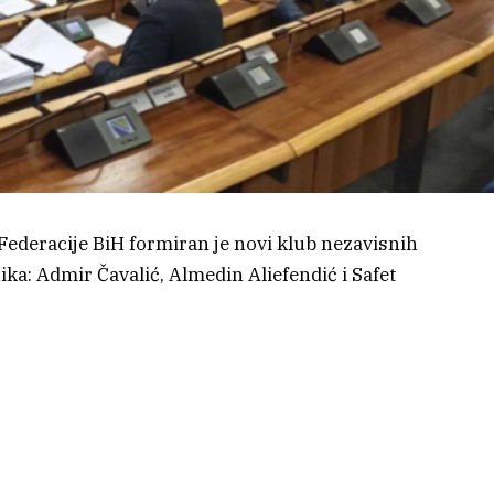
deracije BiH formiran je novi klub nezavisnih
ika: Admir Čavalić, Almedin Aliefendić i Safet