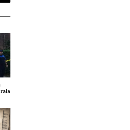
p
Copy
Link
e
irala