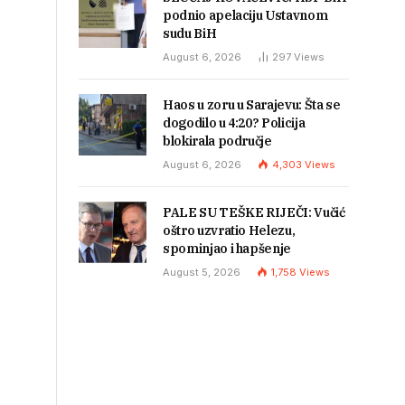
podnio apelaciju Ustavnom
sudu BiH
August 6, 2026
297
Views
Haos u zoru u Sarajevu: Šta se
dogodilo u 4:20? Policija
blokirala područje
August 6, 2026
4,303
Views
PALE SU TEŠKE RIJEČI: Vučić
oštro uzvratio Helezu,
spominjao i hapšenje
August 5, 2026
1,758
Views