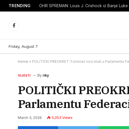
TRENDING
Facebook
Friday, August 7
Home
»
POLITIČKI PREOKRET: Formiran novi klub u Parlamentu Fede
By
riky
VIJESTI
POLITIČKI PREOKRET
Parlamentu Federacij
March 3, 2026
5,053
Views