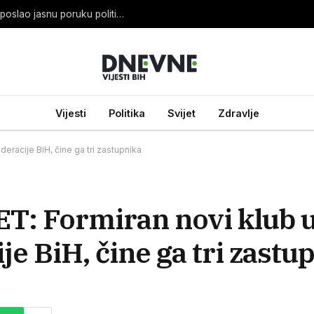
OHR SPREMAN: Louis J. Crishock iz Banje Luke poslao jasnu poruku političarima
Vijesti
Politika
Svijet
Zdravlje
racije BiH, čine ga tri zastupnika
: Formiran novi klub 
e BiH, čine ga tri zastu