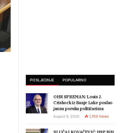
POSLJEDNJE
POPULARNO
OHR SPREMAN: Louis J.
Crishock iz Banje Luke poslao
jasnu poruku političarima
August 6, 2026
1,769
Views
SLUČAJ KOVAČEVIĆ: HSP BiH