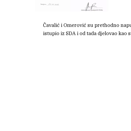
Čavalić i Omerović su prethodno napus
istupio iz SDA i od tada djelovao kao