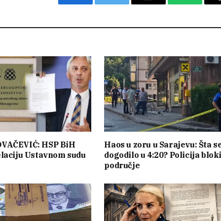
Facebook
Twitter
Email
WhatsAp
VAČEVIĆ: HSP BiH
Haos u zoru u Sarajevu: Šta s
laciju Ustavnom sudu
dogodilo u 4:20? Policija blok
područje